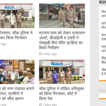
Recen
निच
प्र
वार
गिर
गिरफ्तार, चौक पुलिस ने
श्रावण मास को लेकर प्रशासन
श्र
ेकर किया गिरफ्तार
अलर्ट, डीआईजी व एसपी ने
एसप
पंचमुखी शिव मंदिर इटहिया का
s ago
पत्
किया निरीक्षण
आज 
5 days ago
सिं
विध
चौक
में
या को नगर पंचायत बनाने
चौक पुलिस ने वांछित अभियुक्त
तेज, ग्रामीणों ने
को किया गिरफ्तार, कोर्ट में
को सौंपा ज्ञापन
किया पेश
s ago
7 days ago