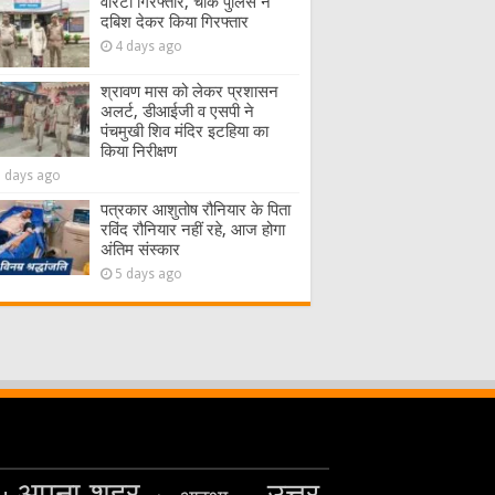
वारंटी गिरफ्तार, चौक पुलिस ने
दबिश देकर किया गिरफ्तार
4 days ago
श्रावण मास को लेकर प्रशासन
अलर्ट, डीआईजी व एसपी ने
पंचमुखी शिव मंदिर इटहिया का
किया निरीक्षण
5 days ago
पत्रकार आशुतोष रौनियार के पिता
रविंद रौनियार नहीं रहे, आज होगा
अंतिम संस्कार
5 days ago
अपना शहर
उत्तर