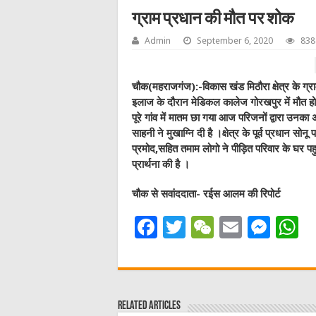
ग्राम प्रधान की मौत पर शोक
Admin
September 6, 2020
838
चौक(महराजगंज):-विकास खंड मिठौरा क्षेत्र के ग्रा
इलाज के दौरान मेडिकल कालेज गोरखपुर में मौत हो 
पूरे गांव में मातम छा गया आज परिजनों द्वारा उनक
साहनी ने मुखाग्नि दी है ।क्षेत्र के पूर्व प्रधान सोनू प
प्रमोद,सहित तमाम लोगो ने पीड़ित परिवार के घर पह
प्रार्थना की है ।
चौक से सवांददाता- रईस आलम की रिपोर्ट
F
T
W
E
M
a
w
e
m
e
h
c
it
C
ai
ss
a
e
te
h
l
e
s
Related Articles