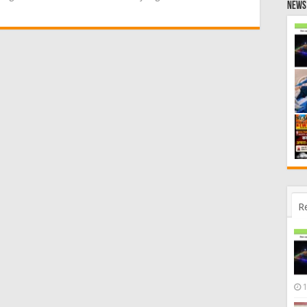
News 
R