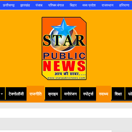
छत्तीसगढ़
झारखंड
पंजाब
पश्चिम बंगाल
बिहार
मध्य प्रदेश
राजस्थान
हरियाणा
टेक्नोलॉजी
राजनीति
क्राइम
मनोरंजन
स्पोर्ट्स
स्वाथ्य
शिक्षा
फो