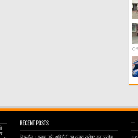
Recent Posts
–
जो
और
निचलौल। बजहा उर्फ अहिरौली का अमृत सरोवर बना प्रदेश