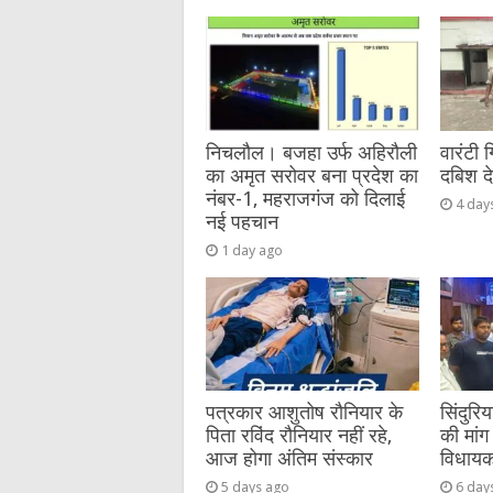
b
r
at
n
A
o
g
p
o
er
p
k
निचलौल। बजहा उर्फ अहिरौली
वारंटी 
का अमृत सरोवर बना प्रदेश का
दबिश द
नंबर-1, महराजगंज को दिलाई
4 day
नई पहचान
1 day ago
पत्रकार आशुतोष रौनियार के
सिंदुरि
पिता रविंद रौनियार नहीं रहे,
की मांग 
आज होगा अंतिम संस्कार
विधायक 
5 days ago
6 day