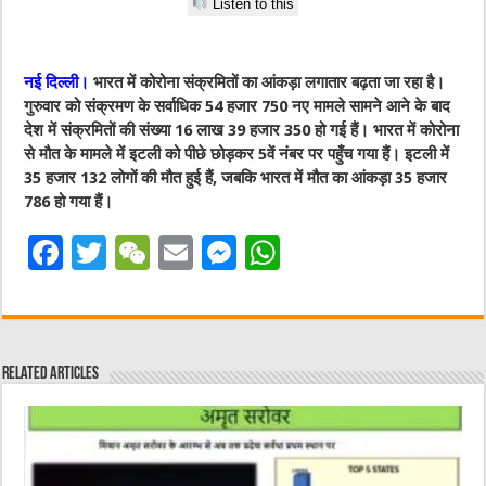
Listen to this
नई दिल्ली।
भारत में कोरोना संक्रमितों का आंकड़ा लगातार बढ़ता जा रहा है।
गुरुवार को संक्रमण के सर्वाधिक 54 हजार 750 नए मामले सामने आने के बाद
देश में संक्रमितों की संख्या 16 लाख 39 हजार 350 हो गई हैं। भारत में कोरोना
से मौत के मामले में इटली को पीछे छोड़कर 5वें नंबर पर पहुँच गया हैं। इटली में
35 हजार 132 लोगों की मौत हुई हैं, जबकि भारत में मौत का आंकड़ा 35 हजार
786 हो गया हैं।
F
T
W
E
M
W
a
w
e
m
e
h
c
it
C
ai
ss
at
e
te
h
l
e
s
Related Articles
b
r
at
n
A
o
g
p
o
er
p