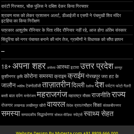
वारंटी गिरफ्तार, चौक पुलिस ने दबिश देकर किया गिरफ्तार
श्रावण मास को लेकर प्रशासन अलर्ट, डीआईजी व एसपी ने पंचमुखी शिव मंदिर
इटहिया का किया निरीक्षण
पत्रकार आशुतोष रौनियार के पिता रविंद रौनियार नहीं रहे, आज होगा अंतिम संस्कार
सिंदुरिया को नगर पंचायत बनाने की मांग तेज, ग्रामीणों ने विधायक को सौंपा ज्ञापन
–
अपना शहर
उत्तर प्रदेश
18+
आस्था
इटावा
अयोध्या
कानपुर
क्राईम
कोरोना समस्या
क्राइम
गोरखपुर
जरा हट के
कुशीनगर
कृषि
ताज़ातरीन
देश
दिल्ली
जालौन
टेक्नोलॉजी
पर्यटन
फोटो गैलरी
ज्योतिष
देवरिया
महराजगंज
राज्य
राजनीति
बाल दर्पण
महाराष्ट्र
मौसम
बस्ती
मनोरंजन
वायरल
शिक्षा
रोजगार
व्रत/त्यौहार
लखनऊ
लखीमपुर खीरी
विदेश
संतकबीरनगर
समस्या
स्वाथ्य सेहत
सिद्धार्थनगर
सम्पादकीय
स्पोर्ट्स
सोशल मीडिया
Website Design By Mytesta.com +91 8809 666 000