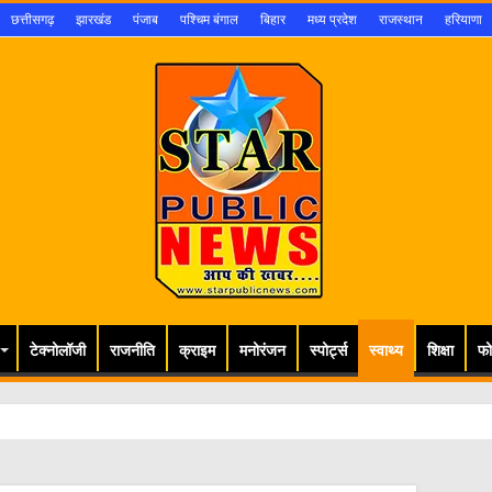
छत्तीसगढ़
झारखंड
पंजाब
पश्चिम बंगाल
बिहार
मध्य प्रदेश
राजस्थान
हरियाणा
टेक्नोलॉजी
राजनीति
क्राइम
मनोरंजन
स्पोर्ट्स
स्वाथ्य
शिक्षा
फो