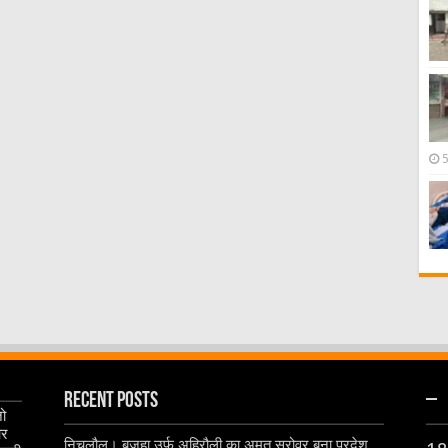
Recent Posts
–
जो
और
निचलौल। बजहा उर्फ अहिरौली का अमृत सरोवर बना प्रदेश