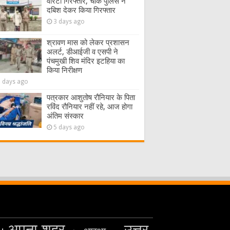
वारंटी गिरफ्तार, चौक पुलिस ने
दबिश देकर किया गिरफ्तार
3 days ago
श्रावण मास को लेकर प्रशासन
अलर्ट, डीआईजी व एसपी ने
पंचमुखी शिव मंदिर इटहिया का
किया निरीक्षण
5 days ago
पत्रकार आशुतोष रौनियार के पिता
रविंद रौनियार नहीं रहे, आज होगा
अंतिम संस्कार
5 days ago
अपना शहर
उत्तर