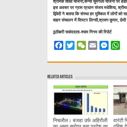
श्रमिक शिक्षा योजना,कन्या सुमंगला योजना पर हैं
इस अवसर पर ग्राम प्रधान संजय मधेशिया, श्रीमती 
द्विवेदी ने बताया कि संस्था हर मुश्किल में लोगों क
वाहन संचालन में सिस्टर लिन्सी,श्रवण कुमार, छेद
ठूठीबारी सवांददाता-श्याम निगम की रिपोर्ट
F
T
W
E
M
a
w
e
m
e
h
c
it
C
ai
ss
a
e
te
h
l
e
s
Related Articles
b
r
at
n
A
o
g
p
o
er
p
k
निचलौल। बजहा उर्फ अहिरौली
वारंटी 
का अमृत सरोवर बना प्रदेश का
दबिश द