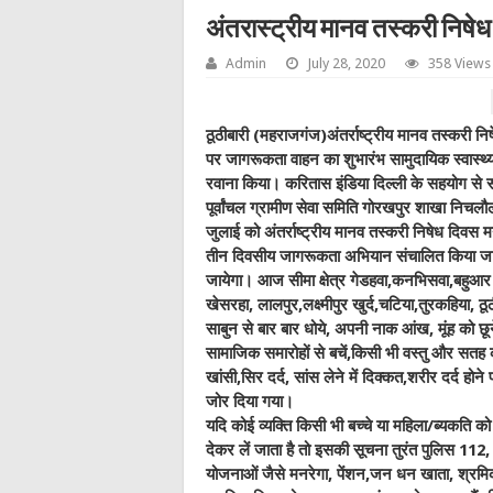
अंतरास्ट्रीय मानव तस्करी निष
Admin
July 28, 2020
358 Views
ठूठीबारी (महराजगंज)अंतर्राष्ट्रीय मानव तस्करी
पर जागरूकता वाहन का शुभारंभ सामुदायिक स्वास्थ्य
रवाना किया। करितास इंडिया दिल्ली के सहयोग से स
पूर्वांचल ग्रामीण सेवा समिति गोरखपुर शाखा निचलौल भा
जुलाई को अंतर्राष्ट्रीय मानव तस्करी निषेध दिवस 
तीन दिवसीय जागरूकता अभियान संचालित किया जा रह
जायेगा। आज सीमा क्षेत्र गेडहवा,कनभिसवा,बहुआर 
खेसरहा, लालपुर,लक्ष्मीपुर खुर्द,चटिया,तुरकहिया, 
साबुन से बार बार धोये, अपनी नाक आंख, मूंह को छूने से
सामाजिक समारोहों से बचें,किसी भी वस्तु और सतह
खांसी,सिर दर्द, सांस लेने में दिक्कत,शरीर दर्द ह
जोर दिया गया।
यदि कोई व्यक्ति किसी भी बच्चे या महिला/ब्यकत
देकर लें जाता है तो इसकी सूचना तुरंत पुलिस 11
योजनाओं जैसे मनरेगा, पेंशन,जन धन खाता, श्रमिक