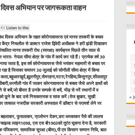
ेध दिवस अभियान पर जागरूकता वाहन
Listen to this
 निषेध दिवस अभियान के तहत कोरोनावायरस एवं मानव तस्करी के बचाव
 केंद्र निचलौल से डाक्टर राजेश द्विवेदी अधीक्षक ने हरी झंडी दिखाकर
ंचालित मानव तस्करी रोध (स्वरक्षा) कार्यक्रम पिछले तीन साल से
रत- नेपाल सीमा क्षेत्र के गांव में कार्य कर रहे हैं। प्रत्येक वर्ष 30
मनाया जाता है, इस वर्ष कोरोनावायरस जैसे भयंकर महामारी से बचाव पर
ा है जिसका समापन 30 जुलाई को सोनौली सीमा क्षेत्र में किया
कला,बहुआरखुर्द,झुलनीपुर,सेमरहना,मटरा,रेगहिया,किसुनपुर,शीतलापुर
ठूठीबारी,धरमौली गांव में जाकर कोरनावायरस से बचाव जैसे अपने हाथों को
 बचें,जो बीमार है उनके सम्पर्क से बचें, भीड़ से भरें स्थानों में व
 को छूने के बाद उसे निसकारमक व साफ करें।तेज बुखार, सुखी
« J
ोने पर तत्काल नजदीक सरकारी अस्पताल में डॉक्टर से परामर्श लेने पर
ि को बहलाकर, फुसलाकर, प्रलोभन देकर,डरा धमकाकर पैसे की लालच
2, चाइल्ड लाइन1098, एस एस बी1903को तुरंत सूचना देना है, सरकारी
 पंजिकरण, सामाजिक सुरक्षा (बीमा),पी एम किसान सम्मान निधि, बाल