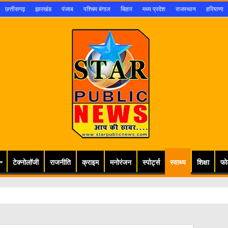
छत्तीसगढ़
झारखंड
पंजाब
पश्चिम बंगाल
बिहार
मध्य प्रदेश
राजस्थान
हरियाणा
टेक्नोलॉजी
राजनीति
क्राइम
मनोरंजन
स्पोर्ट्स
स्वाथ्य
शिक्षा
फो