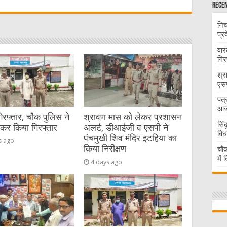
Recen
t
निच
प्र
वार
गिर
श्र
एसप
पत्
आज 
गिरफ्तार, चौक पुलिस ने
श्रावण मास को लेकर प्रशासन
सिं
ेकर किया गिरफ्तार
अलर्ट, डीआईजी व एसपी ने
विध
पंचमुखी शिव मंदिर इटहिया का
s ago
किया निरीक्षण
चौक
में
4 days ago