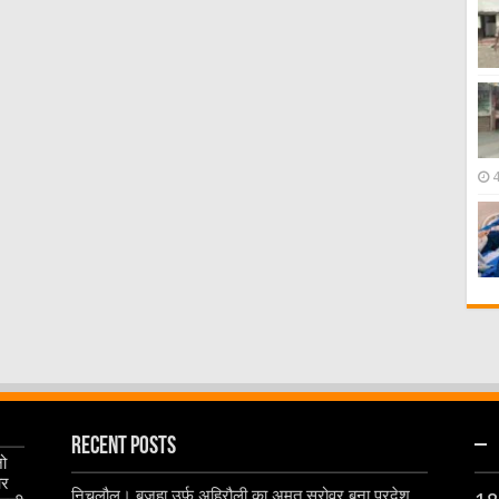
Recent Posts
–
जो
और
निचलौल। बजहा उर्फ अहिरौली का अमृत सरोवर बना प्रदेश