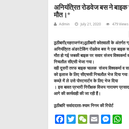
अनियंत्रित रोडवेज बस ने बाइक स
मौत।*
Admin
July 21, 2020
479 Views
ठूठीबारी(महराजगंज)ठूठीबारी कोतवाली के अंतर्गत 
अनियंत्रित अंडरटेकिंग रोडवेज बस ने एक बाइक सवा
मौत हो गई जबकी बाइक पर सवार संजय विश्वकर्मा 
निचलौल सीएसी भेजा गया।
वही दूसरी तरफ बाइक चालक संजय विश्वकर्मा व साथ
को इलाज के लिए सीएचसी निचलौल भेज दिया गया। 
कब्ज़े में ले उसे पोस्टमार्टम के लिए भेज दिया
। इस बावत प्रभारी निरीक्षक विजय नारायण प्रसाद 
आगे की कार्यवाही की जा रही हैं।
ठूठीबारि सवांददाता-श्याम निगम की रिपोर्ट
F
T
W
E
M
a
w
e
m
e
h