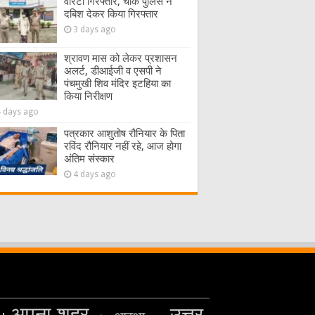
वारंटी गिरफ्तार, चौक पुलिस ने
दबिश देकर किया गिरफ्तार
3 days ago
श्रावण मास को लेकर प्रशासन
अलर्ट, डीआईजी व एसपी ने
पंचमुखी शिव मंदिर इटहिया का
किया निरीक्षण
4 days ago
पत्रकार आशुतोष रौनियार के पिता
रविंद रौनियार नहीं रहे, आज होगा
अंतिम संस्कार
4 days ago
अपना शहर
उत्तर