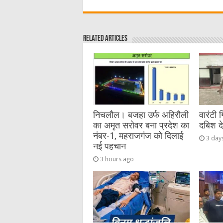
c
it
C
ai
ss
a
e
te
h
l
e
s
Related Articles
b
r
at
n
A
o
g
p
o
er
p
k
निचलौल। बजहा उर्फ अहिरौली
वारंटी 
का अमृत सरोवर बना प्रदेश का
दबिश द
नंबर-1, महराजगंज को दिलाई
3 day
नई पहचान
3 hours ago