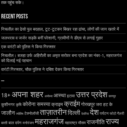
तक पहुंच सके।
Recent Posts
निचलौल का ढेसो पुल बदहाल, टूट-टूटकर बिखर रहा ढांचा, लोगों की जान खतरे में
जलभराव व जर्जर सड़कें बनीं परेशानी, ग्रामीणों ने डीएम से लगाई गुहार
एक वारंटी को पुलिस ने किया गिरफ्तार
निचलौल। बजहा उर्फ अहिरौली का अमृत सरोवर बना प्रदेश का नंबर-1, महराजगंज
को दिलाई नई पहचान
वारंटी गिरफ्तार, चौक पुलिस ने दबिश देकर किया गिरफ्तार
–
अपना शहर
उत्तर प्रदेश
18+
आस्था
इटावा
अयोध्या
कानपुर
क्राईम
कोरोना समस्या
क्राइम
गोरखपुर
जरा हट के
कुशीनगर
कृषि
ताज़ातरीन
देश
दिल्ली
जालौन
टेक्नोलॉजी
पर्यटन
फोटो गैलरी
ज्योतिष
देवरिया
महराजगंज
राज्य
राजनीति
बाल दर्पण
महाराष्ट्र
मौसम
बस्ती
मनोरंजन