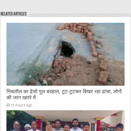
c
it
C
ai
ss
at
e
te
h
l
e
s
Related Articles
b
r
at
n
A
o
g
p
o
er
p
k
निचलौल का ढेसो पुल बदहाल, टूट-टूटकर बिखर रहा ढांचा, लोगों
की जान खतरे में
15 hours ago