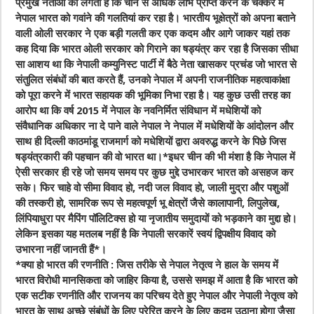
प्रमुख नेताओं को लगता है कि चीन से अधिक लाभ प्राप्त करने के चक्कर में
नेपाल भारत को गवांने की गलतियां कर रहा है। भारतीय भूक्षेत्रों को अपना बताने
वाली ओली सरकार ने एक बड़ी गलती कर एक कदम और आगे जाकर यहां तक
कह दिया कि भारत ओली सरकार को गिराने का षड्यंत्र कर रहा है जिसका सीधा
सा आशय था कि नेपाली कम्युनिस्ट पार्टी में बैठे नेता खासकर प्रचंड जो भारत से
संतुलित संबंधों की बात करते हैं, उनको नेपाल में अपनी राजनीतिक महत्वाकांक्षा
को पूरा करने में भारत सहायक की भूमिका निभा रहा है। यह कुछ उसी तरह का
आरोप था कि वर्ष 2015 में नेपाल के नवनिर्मित संविधान में मधेशियों को
संवैधानिक अधिकार ना दे पाने वाले नेपाल ने नेपाल में मधेशियों के आंदोलन और
साथ ही दिल्ली काठमांडू राजमार्ग को मधेशियों द्वारा अवरुद्ध करने के पिछे जिस
षड्यंत्रकारी की पहचान की वो भारत था।*इधर चीन की भी मंशा है कि नेपाल में
ऐसी सरकार ही रहे जो समय समय पर कुछ मुद्दे उभारकर भारत को असहज कर
सके। फिर चाहे वो सीमा विवाद हो, नदी जल विवाद हो, जाली मुद्रा और पशुओं
की तस्करी हो, सामरिक रूप से महत्वपूर्ण भू क्षेत्रों जैसे कालापानी, लिपुलेख,
लिंपियाधुरा पर मैपिंग पॉलिटिक्स हो या नृजातीय समुदायों को भड़काने का मुद्दा हो।
लेकिन इसका यह मतलब नहीं है कि नेपाली सरकारें स्वयं द्विपक्षीय विवाद को
उभारना नहीं जानती हैं
*।
*
क्या हो भारत की रणनीति : जिस तरीके से नेपाल नेतृत्व ने हाल के समय में
भारत विरोधी मानसिकता को जाहिर किया है, उससे समझ में आता है कि भारत को
एक सटीक रणनीति और राजनय का परिचय देते हुए नेपाल और नेपाली नेतृत्व को
भारत के साथ अच्छे संबंधों के लिए प्रेरित करने के लिए कदम उठाना होगा जैसा