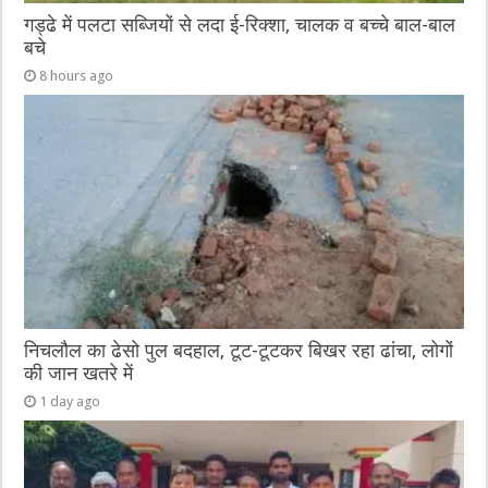
गड्ढे में पलटा सब्जियों से लदा ई-रिक्शा, चालक व बच्चे बाल-बाल
बचे
8 hours ago
निचलौल का ढेसो पुल बदहाल, टूट-टूटकर बिखर रहा ढांचा, लोगों
की जान खतरे में
1 day ago