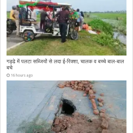
o
er
p
k
गड्ढे में पलटा सब्जियों से लदा ई-रिक्शा, चालक व बच्चे बाल-बाल
बचे
16 hours ago