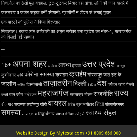
निचलौल का ढेसो पुल बदहाल, टूट-टूटकर बिखर रहा ढांचा, लोगों की जान खतरे में
जलभराव व जर्जर सड़कें बनीं परेशानी, ग्रामीणों ने डीएम से लगाई गुहार
एक वारंटी को पुलिस ने किया गिरफ्तार
निचलौल। बजहा उर्फ अहिरौली का अमृत सरोवर बना प्रदेश का नंबर-1, महराजगंज
को दिलाई नई पहचान
–
अपना शहर
उत्तर प्रदेश
18+
आस्था
इटावा
अयोध्या
कानपुर
क्राईम
कोरोना समस्या
क्राइम
गोरखपुर
जरा हट के
कुशीनगर
कृषि
ताज़ातरीन
देश
दिल्ली
जालौन
टेक्नोलॉजी
पर्यटन
फोटो गैलरी
ज्योतिष
देवरिया
महराजगंज
राज्य
राजनीति
बाल दर्पण
महाराष्ट्र
मौसम
बस्ती
मनोरंजन
वायरल
शिक्षा
रोजगार
व्रत/त्यौहार
लखनऊ
लखीमपुर खीरी
विदेश
संतकबीरनगर
समस्या
स्वाथ्य सेहत
सिद्धार्थनगर
सम्पादकीय
स्पोर्ट्स
सोशल मीडिया
Website Design By Mytesta.com +91 8809 666 000