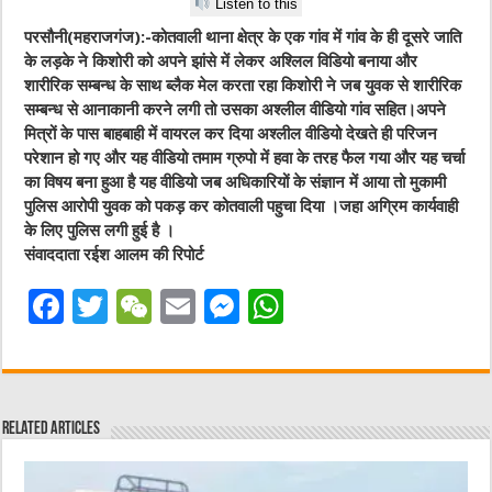
Listen to this
परसौनी(महराजगंज):-कोतवाली थाना क्षेत्र के एक गांव में गांव के ही दूसरे जाति
के लड़के ने किशोरी को अपने झांसे में लेकर अश्लिल विडियो बनाया और
शारीरिक सम्बन्ध के साथ ब्लैक मेल करता रहा किशोरी ने जब युवक से शारीरिक
सम्बन्ध से आनाकानी करने लगी तो उसका अश्लील वीडियो गांव सहित।अपने
मित्रों के पास बाहबाही में वायरल कर दिया अश्लील वीडियो देखते ही परिजन
परेशान हो गए और यह वीडियो तमाम ग्रुपो में हवा के तरह फैल गया और यह चर्चा
का विषय बना हुआ है यह वीडियो जब अधिकारियों के संज्ञान में आया तो मुकामी
पुलिस आरोपी युवक को पकड़ कर कोतवाली पहुचा दिया ।जहा अग्रिम कार्यवाही
के लिए पुलिस लगी हुई है ।
संवाददाता रईश आलम की रिपोर्ट
F
T
W
E
M
W
a
w
e
m
e
h
c
it
C
ai
ss
at
e
te
h
l
e
s
Related Articles
b
r
at
n
A
o
g
p