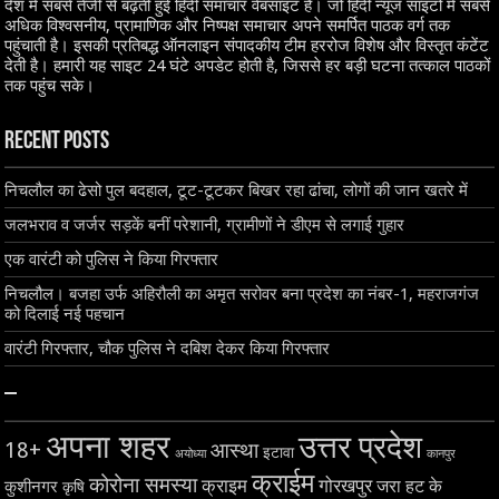
देश में सबसे तेजी से बढ़ती हुई हिंदी समाचार वेबसाइट है। जो हिंदी न्यूज साइटों में सबसे
अधिक विश्वसनीय, प्रामाणिक और निष्पक्ष समाचार अपने समर्पित पाठक वर्ग तक
पहुंचाती है। इसकी प्रतिबद्ध ऑनलाइन संपादकीय टीम हररोज विशेष और विस्तृत कंटेंट
देती है। हमारी यह साइट 24 घंटे अपडेट होती है, जिससे हर बड़ी घटना तत्काल पाठकों
तक पहुंच सके।
Recent Posts
निचलौल का ढेसो पुल बदहाल, टूट-टूटकर बिखर रहा ढांचा, लोगों की जान खतरे में
जलभराव व जर्जर सड़कें बनीं परेशानी, ग्रामीणों ने डीएम से लगाई गुहार
एक वारंटी को पुलिस ने किया गिरफ्तार
निचलौल। बजहा उर्फ अहिरौली का अमृत सरोवर बना प्रदेश का नंबर-1, महराजगंज
को दिलाई नई पहचान
वारंटी गिरफ्तार, चौक पुलिस ने दबिश देकर किया गिरफ्तार
–
अपना शहर
उत्तर प्रदेश
18+
आस्था
इटावा
अयोध्या
कानपुर
क्राईम
कोरोना समस्या
क्राइम
गोरखपुर
जरा हट के
कुशीनगर
कृषि