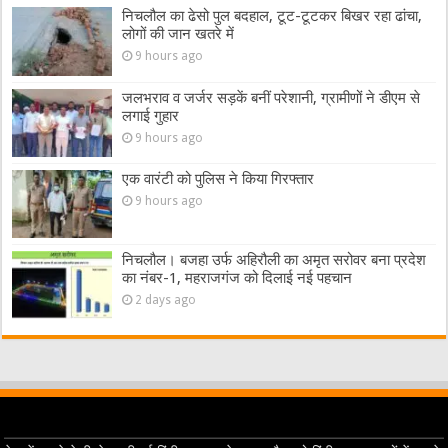
निचलौल का ढेसो पुल बदहाल, टूट-टूटकर बिखर रहा ढांचा,
लोगों की जान खतरे में
9 hours ago
जलभराव व जर्जर सड़कें बनीं परेशानी, ग्रामीणों ने डीएम से
लगाई गुहार
9 hours ago
एक वारंटी को पुलिस ने किया गिरफ्तार
9 hours ago
निचलौल। बजहा उर्फ अहिरौली का अमृत सरोवर बना प्रदेश
का नंबर-1, महराजगंज को दिलाई नई पहचान
2 days ago