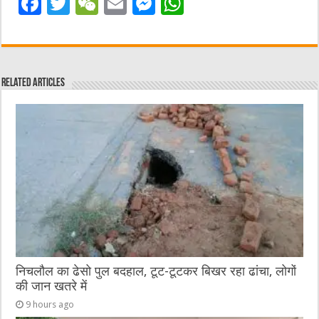
F
T
W
E
M
W
a
w
e
m
e
h
c
it
C
ai
ss
at
e
te
h
l
e
s
Related Articles
b
r
at
n
A
o
g
p
o
er
p
k
निचलौल का ढेसो पुल बदहाल, टूट-टूटकर बिखर रहा ढांचा, लोगों
की जान खतरे में
9 hours ago