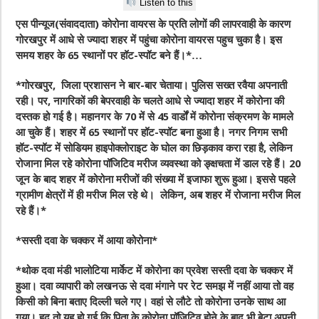
Listen to this
एस पीन्यूज(संवाददाता) कोरोना वायरस के प्रति लोगों की लापरवाही के कारण
गोरखपुर में आधे से ज्यादा शहर में पहुंचा कोरोना वायरस पहुच चुका है। इस
समय शहर के 65 स्थानों पर हॉट-स्पॉट बने हैं।*…
*
गोरखपुर, जिला प्रशासन ने बार-बार चेताया। पुलिस सख्त रवैया अपनाती
रही। पर, नागरिकों की बेपरवाही के चलते आधे से ज्यादा शहर में कोरोना की
दस्तक हो गई है। महानगर के 70 में से 45 वार्डों में कोरोना संक्रमण के मामले
आ चुके हैं। शहर में 65 स्थानों पर हॉट-स्पॉट बना हुआ है। नगर निगम सभी
हॉट-स्पॉट में सोडियम हाइपोक्लोराइट के घोल का छिड़काव करा रहा है, लेकिन
रोजाना मिल रहे कोरोना पॉजिटिव मरीज व्यवस्था को ङ्क्षचता में डाल रहे हैं। 20
जून के बाद शहर में कोरोना मरीजों की संख्या में इजाफा शुरू हुआ। इससे पहले
ग्रामीण क्षेत्रों में ही मरीज मिल रहे थे। लेकिन, अब शहर में रोजाना मरीज मिल
रहे हैं।
*
*
सस्ती दवा के चक्कर में आया कोरोना
*
*
थोक दवा मंडी भालोटिया मार्केट में कोरोना का प्रवेश सस्ती दवा के चक्कर में
हुआ। दवा व्यापारी को लखनऊ से दवा मंगाने पर रेट समझ में नहीं आया तो वह
किसी को बिना बताए दिल्ली चले गए। वहां से लौटे तो कोरोना उनके साथ आ
गया। हद तो यह हो गई कि पिता के कोरोना पॉजिटिव होने के बाद भी बेटा अपनी