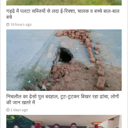
गड्ढे में पलटा सब्जियों से लदा ई-रिक्शा, चालक व बच्चे बाल-बाल
बचे
16 hours ago
निचलौल का ढेसो पुल बदहाल, टूट-टूटकर बिखर रहा ढांचा, लोगों
की जान खतरे में
2 days ago