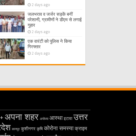
2 days ago
जलभराव व जर्जर सड़कें बनीं
परेशानी, ग्रामीणों ने डीएम से लगाई
गुहार
2 days ago
एक वारंटी को पुलिस ने किया
गिरफ्तार
2 days ago
अपना शहर
उत्तर
+
आस्था
इटावा
अयोध्या
रदेश
कोरोना समस्या
क्राइम
कुशीनगर
कृषि
कानपुर