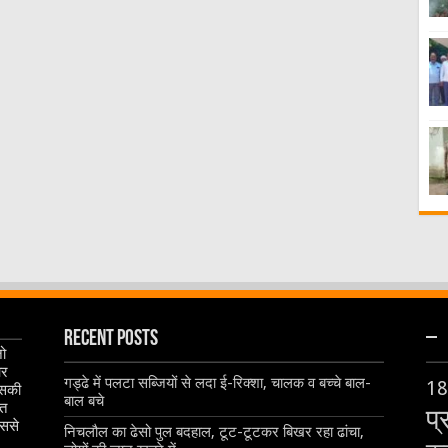
Recent Posts
–
जो
और
गड्ढे में पलटा सब्जियों से लदा ई-रिक्शा, चालक व बच्चे बाल-
18
इसकी
बाल बचे
ृत
प्
िससे
निचलौल का ढेसो पुल बदहाल, टूट-टूटकर बिखर रहा ढांचा,