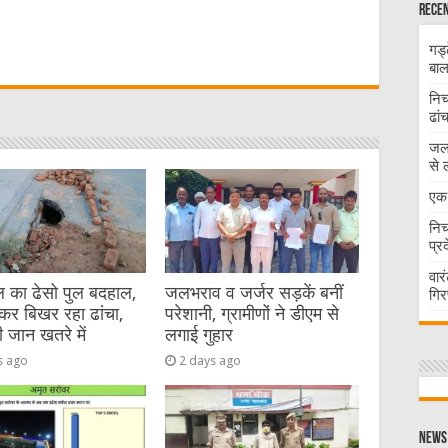
Recen
W
गड्
बाल
t
निच
ढां
जलभ
से 
एक 
निच
प्र
वार
 का ढेसो पुल बदहाल,
जलभराव व जर्जर सड़कें बनीं
गिर
कर बिखर रहा ढांचा,
परेशानी, ग्रामीणों ने डीएम से
ी जान खतरे में
लगाई गुहार
s ago
2 days ago
News 