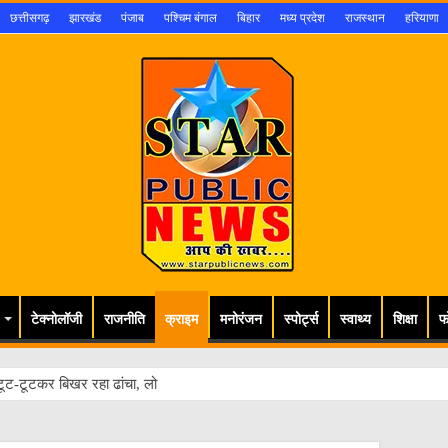
छत्तीसगढ़
झारखंड
पंजाब
पश्चिम बंगाल
बिहार
मध्य प्रदेश
राजस्थान
हरियाणा
टेक्नोलॉजी
राजनीति
क्राइम
मनोरंजन
स्पोर्ट्स
स्वाथ्य
शिक्षा
फ
ूट-टूटकर बिखर रहा ढांचा, लोगों की जान खतरे म