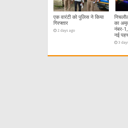
एक वारंटी को पुलिस ने किया
निचलौल
गिरफ्तार
का अमृ
नंबर-1
2 days ago
नई पह
3 day