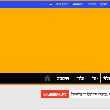
Home
उत्तर प्रदेश
उत्तराखंड
ओडिशा
गुजरात
ताज़ातरीन
प्रदेश
देश
विदेश
Breaking News
निचलौल का ढेसो पुल बदहाल, ट