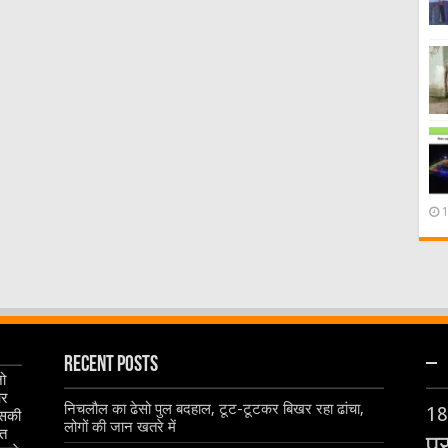
Recent Posts
–
जो
और
निचलौल का ढेसो पुल बदहाल, टूट-टूटकर बिखर रहा ढांचा,
18
इसकी
लोगों की जान खतरे में
ृत
प्