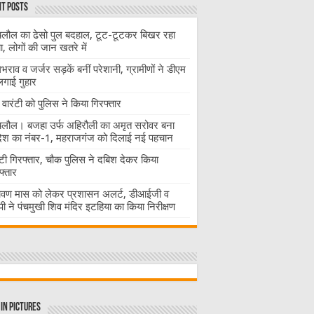
t Posts
लौल का ढेसो पुल बदहाल, टूट-टूटकर बिखर रहा
चा, लोगों की जान खतरे में
राव व जर्जर सड़कें बनीं परेशानी, ग्रामीणों ने डीएम
लगाई गुहार
वारंटी को पुलिस ने किया गिरफ्तार
लौल। बजहा उर्फ अहिरौली का अमृत सरोवर बना
देश का नंबर-1, महराजगंज को दिलाई नई पहचान
ंटी गिरफ्तार, चौक पुलिस ने दबिश देकर किया
फ्तार
ावण मास को लेकर प्रशासन अलर्ट, डीआईजी व
ी ने पंचमुखी शिव मंदिर इटहिया का किया निरीक्षण
in Pictures