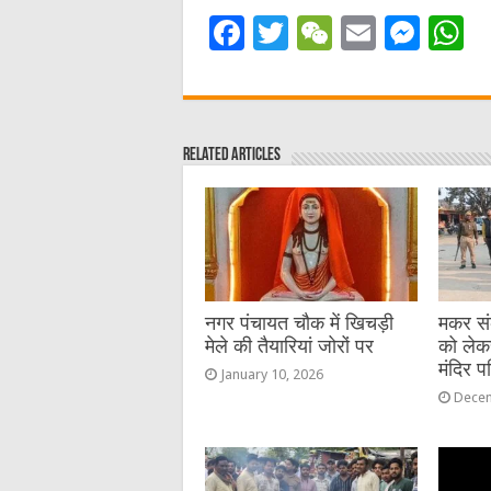
F
T
W
E
M
a
w
e
m
e
h
c
it
C
ai
ss
a
e
te
h
l
e
s
Related Articles
b
r
at
n
A
o
g
p
o
er
p
k
नगर पंचायत चौक में खिचड़ी
मकर संक्
मेले की तैयारियां जोरों पर
को लेक
मंदिर प
January 10, 2026
Decem