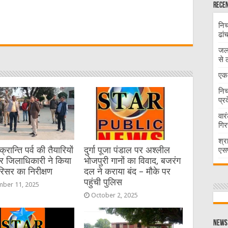
Recen
W
निच
ढां
t
जलभ
से 
एक 
निच
प्र
वार
गिर
श्र
रान्ति पर्व की तैयारियों
दुर्गा पूजा पंडाल पर अश्लील
एसप
र जिलाधिकारी ने किया
भोजपुरी गानों का विवाद, बजरंग
रिसर का निरीक्षण
दल ने कराया बंद – मौके पर
पहुंची पुलिस
ber 11, 2025
October 2, 2025
News 