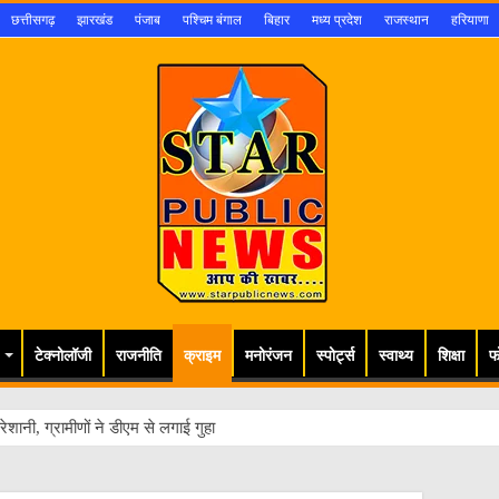
छत्तीसगढ़
झारखंड
पंजाब
पश्चिम बंगाल
बिहार
मध्य प्रदेश
राजस्थान
हरियाणा
टेक्नोलॉजी
राजनीति
क्राइम
मनोरंजन
स्पोर्ट्स
स्वाथ्य
शिक्षा
फ