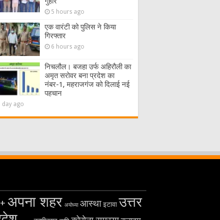
गुहार
5 hours ago
एक वारंटी को पुलिस ने किया
गिरफ्तार
6 hours ago
निचलौल। बजहा उर्फ अहिरौली का
अमृत सरोवर बना प्रदेश का
नंबर-1, महराजगंज को दिलाई नई
पहचान
1 day ago
अपना शहर
उत्तर
+
आस्था
इटावा
अयोध्या
रदेश