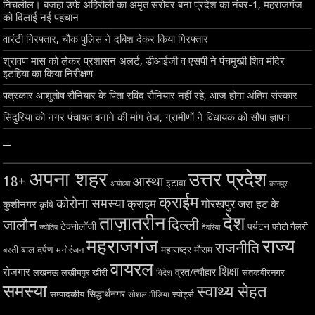
निचलौल। बजहा उर्फ अहिरौली का अमृत सरोवर बना प्रदेश का नंबर-1, महराजगंज
को दिलाई नई पहचान
वारंटी गिरफ्तार, चौक पुलिस ने दबिश देकर किया गिरफ्तार
श्रावण मास को लेकर प्रशासन अलर्ट, डीआईजी व एसपी ने पंचमुखी शिव मंदिर
इटहिया का किया निरीक्षण
पत्रकार आशुतोष रौनियार के पिता रविंद रौनियार नहीं रहे, आज होगा अंतिम संस्कार
सिंदुरिया को नगर पंचायत बनाने की मांग तेज, ग्रामीणों ने विधायक को सौंपा ज्ञापन
–
अपना शहर
उत्तर प्रदेश
18+
आस्था
इटावा
अयोध्या
कानपुर
क्राईम
कोरोना समस्या
क्राइम
गोरखपुर
जरा हट के
कुशीनगर
कृषि
ताज़ातरीन
देश
दिल्ली
जालौन
टेक्नोलॉजी
पर्यटन
फोटो गैलरी
ज्योतिष
देवरिया
महराजगंज
राज्य
राजनीति
बाल दर्पण
महाराष्ट्र
मौसम
बस्ती
मनोरंजन
वायरल
शिक्षा
रोजगार
व्रत/त्यौहार
लखनऊ
लखीमपुर खीरी
विदेश
संतकबीरनगर
समस्या
स्वाथ्य सेहत
सिद्धार्थनगर
सम्पादकीय
स्पोर्ट्स
सोशल मीडिया