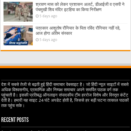
श्रावण मास को लेकर प्रशासन अलर्ट, डीआईजी व एसपी ने
पंचमुखी शिव मंदिर इटहिया का किया निरीक्षण
5 days ago
पत्रकार आशुतोष रौनियार के पिता रविंद रौनियार नहीं रहे,
आज होगा अंतिम संस्कार
5 days ago
देश में सबसे तेजी से बढ़ती हुई हिंदी समाचार वेबसाइट है। जो हिंदी न्यूज साइटों में सबसे
अधिक विश्वसनीय, प्रामाणिक और निष्पक्ष समाचार अपने समर्पित पाठक वर्ग तक
पहुंचाती है। इसकी प्रतिबद्ध ऑनलाइन संपादकीय टीम हररोज विशेष और विस्तृत कंटेंट
देती है। हमारी यह साइट 24 घंटे अपडेट होती है, जिससे हर बड़ी घटना तत्काल पाठकों
तक पहुंच सके।
Recent Posts