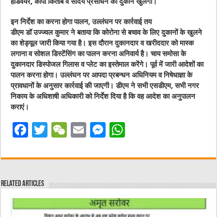
हार्डवेयर, कापी किताब व सौंदर्य प्रसाधन की दुकान खुलेगी।
इन निर्देश का करना होगा पालन, उल्लंघन पर कार्रवाई तय
डीएम डॉ उज्ज्वल कुमार ने बताया कि कोरोना से बचाव के लिए दुकानों के खुलने
का शेड्यूल जारी किया गया है। इस दौरान दुकानदार व खरीददार को मास्क
लगाना व सोशल डिस्टेंसिंग का पालन करना अनिवार्य है। चाय समोसा के
दुकानदार डिस्पोजल गिलास व प्लेट का इस्तेमाल करेंगे। पूर्व में जारी आदेशों का
पालन करना होगा। उल्लंघन पर आपदा प्रबन्धन अधिनियम व निषेधाज्ञा के
प्रावधानों के अनुसार कार्रवाई की जाएगी। डीएम ने सभी एसडीएम, सभी नगर
निकाय के अधिशाषी अधिकारी को निर्देश दिया है कि वह आदेश का अनुपालन
कराएं।
F
T
W
E
M
W
a
w
e
m
e
h
c
it
C
ai
ss
at
e
te
h
l
e
s
Related Articles
b
r
at
n
A
o
g
p