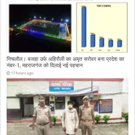
o
er
p
k
निचलौल। बजहा उर्फ अहिरौली का अमृत सरोवर बना प्रदेश का
नंबर-1, महराजगंज को दिलाई नई पहचान
17 hours ago