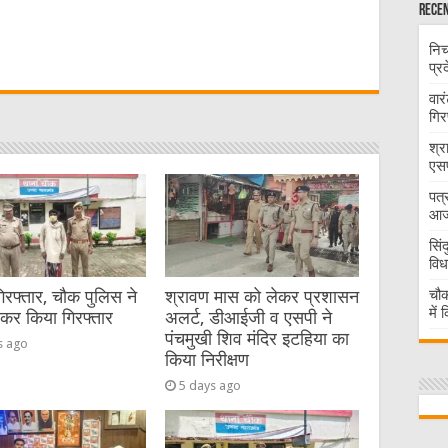
Recen
W
निच
प्र
t
वार
गिर
श्र
एसप
पत्
आज 
सिं
विध
चौक
गिरफ्तार, चौक पुलिस ने
श्रावण मास को लेकर प्रशासन
में
ेकर किया गिरफ्तार
अलर्ट, डीआईजी व एसपी ने
पंचमुखी शिव मंदिर इटहिया का
s ago
किया निरीक्षण
5 days ago