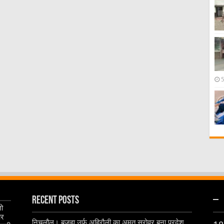
Recent Posts
–
जो
और
निचलौल। बजहा उर्फ अहिरौली का अमृत सरोवर बना प्रदेश