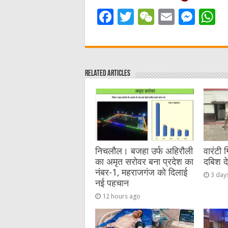
F
T
W
E
M
a
w
e
m
e
h
c
it
C
ai
ss
a
e
te
h
l
e
s
Related Articles
b
r
at
n
A
o
g
p
o
er
p
k
निचलौल। बजहा उर्फ अहिरौली
वारंटी 
का अमृत सरोवर बना प्रदेश का
दबिश द
नंबर-1, महराजगंज को दिलाई
3 day
नई पहचान
12 hours ago