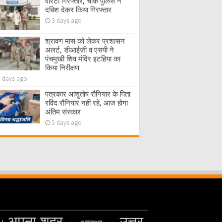
वारंटी गिरफ्तार, चौक पुलिस ने
दबिश देकर किया गिरफ्तार
3 days ago
श्रावण मास को लेकर प्रशासन
अलर्ट, डीआईजी व एसपी ने
पंचमुखी शिव मंदिर इटहिया का
किया निरीक्षण
5 days ago
पत्रकार आशुतोष रौनियार के पिता
रविंद रौनियार नहीं रहे, आज होगा
अंतिम संस्कार
5 days ago
अपना शहर
उत्तर