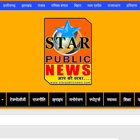
छत्तीसगढ़
झारखंड
पंजाब
पश्चिम बंगाल
बिहार
मध्य प्रदेश
राजस्थान
हरियाणा
टेक्नोलॉजी
राजनीति
क्राइम
मनोरंजन
स्पोर्ट्स
स्वाथ्य
शिक्षा
फ