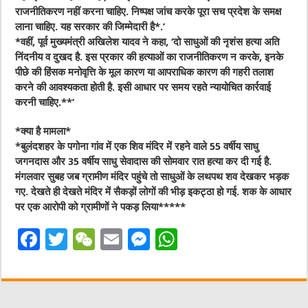
राजनीतिकरण नहीं करना चाहिए. निष्पक्ष जांच करके पूरा सच प्रदेश के समक्ष
लाना चाहिए. यह सरकार की जिम्मेदारी है*.’
*वहीं, पूर्व मुख्यमंत्री अखिलेश यादव ने कहा, ‘दो साधुओं की नृशंस हत्या अति
निंदनीय व दुखद है. इस प्रकार की हत्याओं का राजनीतिकरण न करके, इनके
पीछे की हिंसक मनोवृत्ति के मूल कारण या आपराधिक कारण की गहरी तलाश
करने की आवश्यकता होती है. इसी आधार पर समय रहते न्यायोचित कार्रवाई
करनी चाहिए.**’
*क्या है मामला*
*बुलंदशहर के पगोना गांव में एक शिव मंदिर में रहने वाले 55 वर्षीय साधु
जगनदास और 35 वर्षीय साधु सेवादास की सोमवार रात हत्या कर दी गई है.
मंगलवार सुबह जब ग्रामीण मंदिर पहुंचे तो साधुओं के लथपथ शव देखकर भड़क
गए. देखते ही देखते मंदिर में सैकड़ों लोगों की भीड़ इकट्ठा हो गई. शक के आधार
पर एक आरोपी को ग्रामीणों ने पकड़ लिया*****
F
T
W
E
M
W
a
w
e
m
e
h
c
it
C
ai
ss
at
e
te
h
l
e
s