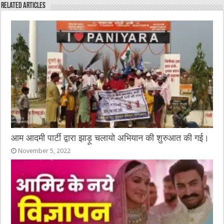
Related Articles
b
r
at
n
A
o
g
p
o
er
p
k
आम आदमी पार्टी द्वारा झाड़ू चलायो अभियान की शुरुआत की गई।
November 5, 2022