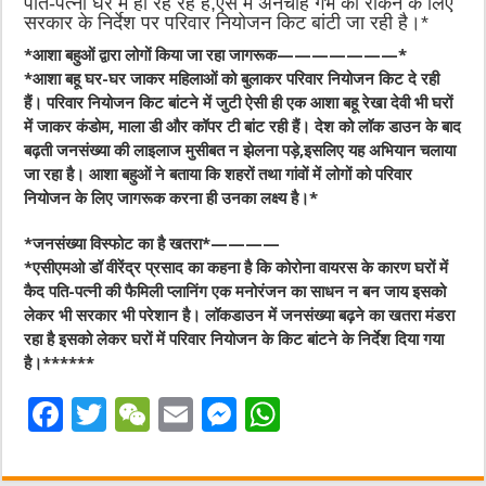
पति-पत्नी घर में ही रह रहे हैं,ऐसे में अनचाहे गर्भ को रोकने के लिए
सरकार के निर्देश पर परिवार नियोजन किट बांटी जा रही है।*
*आशा बहुओं द्वारा लोगों किया जा रहा जागरूक———————*
*आशा बहू घर-घर जाकर महिलाओं को बुलाकर परिवार नियोजन किट दे रही
हैं। परिवार नियोजन किट बांटने में जुटी ऐसी ही एक आशा बहू रेखा देवी भी घरों
में जाकर कंडोम, माला डी और कॉपर टी बांट रही हैं। देश को लॉक डाउन के बाद
बढ़ती जनसंख्या की लाइलाज मुसीबत न झेलना पड़े,इसलिए यह अभियान चलाया
जा रहा है। आशा बहुओं ने बताया कि शहरों तथा गांवों में लोगों को परिवार
नियोजन के लिए जागरूक करना ही उनका लक्ष्य है।*
*जनसंख्या विस्फोट का है खतरा*————
*एसीएमओ डॉ वीरेंद्र प्रसाद का कहना है कि कोरोना वायरस के कारण घरों में
कैद पति-पत्नी की फैमिली प्लानिंग एक मनोरंजन का साधन न बन जाय इसको
लेकर भी सरकार भी परेशान है। लॉकडाउन में जनसंख्या बढ़ने का खतरा मंडरा
रहा है इसको लेकर घरों में परिवार नियोजन के किट बांटने के निर्देश दिया गया
है।******
F
T
W
E
M
W
a
w
e
m
e
h
c
it
C
ai
ss
at