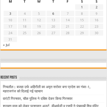
M
T
W
T
F
S
S
1
2
3
4
5
6
7
8
9
10
11
12
13
14
15
16
17
18
19
20
21
22
23
24
25
26
27
28
29
30
31
« Jul
Recent Posts
निचलौल। बजहा उर्फ अहिरौली का अमृत सरोवर बना प्रदेश का नंबर-1,
महराजगंज को दिलाई नई पहचान
वारंटी गिरफ्तार, चौक पुलिस ने दबिश देकर किया गिरफ्तार
श्रावण मास को लेकर प्रशासन अलर्ट, डीआईजी व एसपी ने पंचमुखी शिव मंदिर