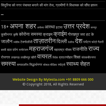
सिंदुरिया को नगर पंचायत बनाने की मांग तेज, ग्रामीणों ने विधायक को सौंपा ज्ञापन
–
अपना शहर
उत्तर प्रदेश
18+
आस्था
इटावा
अयोध्या
कानपुर
क्राईम
कोरोना समस्या
क्राइम
गोरखपुर
जरा हट के
कुशीनगर
कृषि
ताज़ातरीन
देश
दिल्ली
जालौन
टेक्नोलॉजी
पर्यटन
फोटो गैलरी
ज्योतिष
देवरिया
महराजगंज
राज्य
राजनीति
बाल दर्पण
महाराष्ट्र
मौसम
बस्ती
मनोरंजन
वायरल
शिक्षा
रोजगार
व्रत/त्यौहार
लखनऊ
लखीमपुर खीरी
विदेश
संतकबीरनगर
समस्या
स्वाथ्य सेहत
सिद्धार्थनगर
सम्पादकीय
स्पोर्ट्स
सोशल मीडिया
Website Design By Mytesta.com +91 8809 666 000
© Copyright 2018, All Rights Reserved