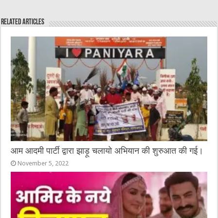
e
te
h
l
e
s
Related Articles
b
r
at
n
A
o
g
p
o
er
p
k
आम आदमी पार्टी द्वारा झाड़ू चलायो अभियान की शुरुआत की गई।
November 5, 2022