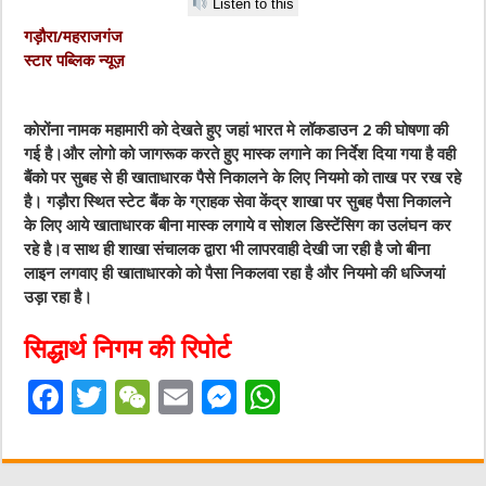
Listen to this
गड़ौरा/महराजगंज
स्टार पब्लिक न्यूज़
कोरोंना नामक महामारी को देखते हुए जहां भारत मे लॉकडाउन 2 की घोषणा की
गई है।और लोगो को जागरूक करते हुए मास्क लगाने का निर्देश दिया गया है वही
बैंको पर सुबह से ही खाताधारक पैसे निकालने के लिए नियमो को ताख पर रख रहे
है। गड़ौरा स्थित स्टेट बैंक के ग्राहक सेवा केंद्र शाखा पर सुबह पैसा निकालने
के लिए आये खाताधारक बीना मास्क लगाये व सोशल डिस्टेंसिग का उलंघन कर
रहे है।व साथ ही शाखा संचालक द्वारा भी लापरवाही देखी जा रही है जो बीना
लाइन लगवाए ही खाताधारको को पैसा निकलवा रहा है और नियमो की धज्जियां
उड़ा रहा है।
सिद्धार्थ निगम की रिपोर्ट
F
T
W
E
M
W
a
w
e
m
e
h
c
it
C
ai
ss
at