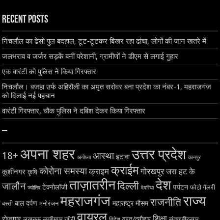
Recent Posts
निचलौल का ढेसो पुल बदहाल, टूट-टूटकर बिखर रहा ढांचा, लोगों की जान खतरे में
जलभराव व जर्जर सड़कें बनीं परेशानी, ग्रामीणों ने डीएम से लगाई गुहार
एक वारंटी को पुलिस ने किया गिरफ्तार
निचलौल। बजहा उर्फ अहिरौली का अमृत सरोवर बना प्रदेश का नंबर-1, महराजगंज
को दिलाई नई पहचान
वारंटी गिरफ्तार, चौक पुलिस ने दबिश देकर किया गिरफ्तार
–
अपना शहर
उत्तर प्रदेश
18+
आस्था
इटावा
अयोध्या
कानपुर
क्राईम
कोरोना समस्या
क्राइम
गोरखपुर
जरा हट के
कुशीनगर
कृषि
ताज़ातरीन
देश
दिल्ली
जालौन
टेक्नोलॉजी
पर्यटन
फोटो गैलरी
ज्योतिष
देवरिया
महराजगंज
राज्य
राजनीति
बाल दर्पण
महाराष्ट्र
मौसम
बस्ती
मनोरंजन
वायरल
शिक्षा
रोजगार
व्रत/त्यौहार
लखनऊ
लखीमपुर खीरी
विदेश
संतकबीरनगर