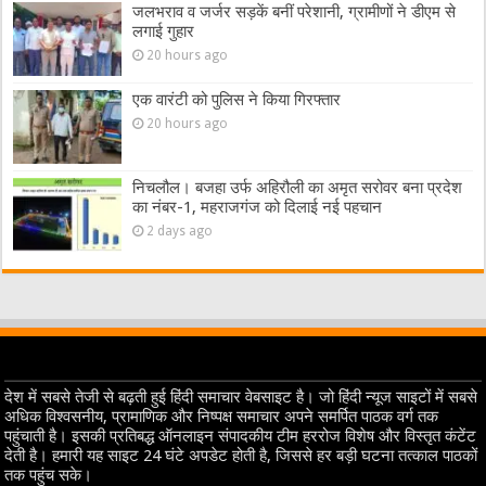
जलभराव व जर्जर सड़कें बनीं परेशानी, ग्रामीणों ने डीएम से
लगाई गुहार
20 hours ago
एक वारंटी को पुलिस ने किया गिरफ्तार
20 hours ago
निचलौल। बजहा उर्फ अहिरौली का अमृत सरोवर बना प्रदेश
का नंबर-1, महराजगंज को दिलाई नई पहचान
2 days ago
देश में सबसे तेजी से बढ़ती हुई हिंदी समाचार वेबसाइट है। जो हिंदी न्यूज साइटों में सबसे
अधिक विश्वसनीय, प्रामाणिक और निष्पक्ष समाचार अपने समर्पित पाठक वर्ग तक
पहुंचाती है। इसकी प्रतिबद्ध ऑनलाइन संपादकीय टीम हररोज विशेष और विस्तृत कंटेंट
देती है। हमारी यह साइट 24 घंटे अपडेट होती है, जिससे हर बड़ी घटना तत्काल पाठकों
तक पहुंच सके।