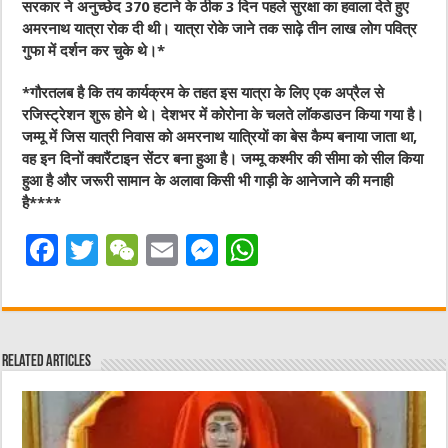
सरकार ने अनुच्छेद 370 हटाने के ठीक 3 दिन पहले सुरक्षा का हवाला देते हुए
अमरनाथ यात्रा रोक दी थी। यात्रा रोके जाने तक साढ़े तीन लाख लोग पवित्र
गुफा में दर्शन कर चुके थे।*
*गौरतलब है कि तय कार्यक्रम के तहत इस यात्रा के लिए एक अप्रैल से
रजिस्ट्रेशन शुरू होने थे। देशभर में कोरोना के चलते लॉकडाउन किया गया है।
जम्मू में जिस यात्री निवास को अमरनाथ यात्रियों का बेस कैम्प बनाया जाता था,
वह इन दिनों क्वारैंटाइन सेंटर बना हुआ है। जम्मू कश्मीर की सीमा को सील किया
हुआ है और जरूरी सामान के अलावा किसी भी गाड़ी के आनेजाने की मनाही
है****
F
T
W
E
M
W
a
w
e
m
e
h
c
it
C
ai
ss
at
e
te
h
l
e
s
Related Articles
b
r
at
n
A
o
g
p
o
er
p