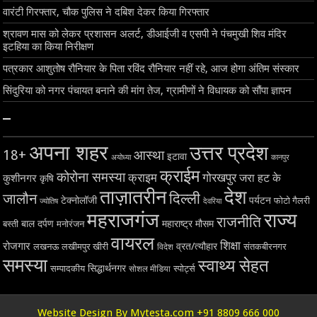
वारंटी गिरफ्तार, चौक पुलिस ने दबिश देकर किया गिरफ्तार
श्रावण मास को लेकर प्रशासन अलर्ट, डीआईजी व एसपी ने पंचमुखी शिव मंदिर
इटहिया का किया निरीक्षण
पत्रकार आशुतोष रौनियार के पिता रविंद रौनियार नहीं रहे, आज होगा अंतिम संस्कार
सिंदुरिया को नगर पंचायत बनाने की मांग तेज, ग्रामीणों ने विधायक को सौंपा ज्ञापन
–
अपना शहर
उत्तर प्रदेश
18+
आस्था
इटावा
अयोध्या
कानपुर
क्राईम
कोरोना समस्या
क्राइम
गोरखपुर
जरा हट के
कुशीनगर
कृषि
ताज़ातरीन
देश
दिल्ली
जालौन
टेक्नोलॉजी
पर्यटन
फोटो गैलरी
ज्योतिष
देवरिया
महराजगंज
राज्य
राजनीति
बाल दर्पण
महाराष्ट्र
मौसम
बस्ती
मनोरंजन
वायरल
शिक्षा
रोजगार
व्रत/त्यौहार
लखनऊ
लखीमपुर खीरी
विदेश
संतकबीरनगर
समस्या
स्वाथ्य सेहत
सिद्धार्थनगर
सम्पादकीय
स्पोर्ट्स
सोशल मीडिया
Website Design By Mytesta.com +91 8809 666 000