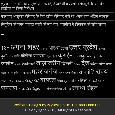
श्रावण मास को लेकर प्रशासन अलर्ट, डीआईजी व एसपी ने पंचमुखी शिव मंदिर
इटहिया का किया निरीक्षण
पत्रकार आशुतोष रौनियार के पिता रविंद रौनियार नहीं रहे, आज होगा अंतिम संस्कार
सिंदुरिया को नगर पंचायत बनाने की मांग तेज, ग्रामीणों ने विधायक को सौंपा ज्ञापन
–
अपना शहर
उत्तर प्रदेश
18+
आस्था
इटावा
अयोध्या
कानपुर
क्राईम
कोरोना समस्या
क्राइम
गोरखपुर
जरा हट के
कुशीनगर
कृषि
ताज़ातरीन
देश
दिल्ली
जालौन
टेक्नोलॉजी
पर्यटन
फोटो गैलरी
ज्योतिष
देवरिया
महराजगंज
राज्य
राजनीति
बाल दर्पण
महाराष्ट्र
मौसम
बस्ती
मनोरंजन
वायरल
शिक्षा
रोजगार
व्रत/त्यौहार
लखनऊ
लखीमपुर खीरी
विदेश
संतकबीरनगर
समस्या
स्वाथ्य सेहत
सिद्धार्थनगर
सम्पादकीय
स्पोर्ट्स
सोशल मीडिया
Website Design By Mytesta.com +91 8809 666 000
© Copyright 2018, All Rights Reserved