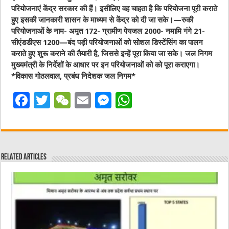
परियोजनाएं केंद्र सरकार की हैं। इसीलिए वह चाहता है कि परियोजना पूरी कराते
हुए इसकी जानकारी शासन के माध्यम से केंद्र को दी जा सके।—रुकी
परियोजनाओं के नाम- अमृत 172- ग्रामीण पेयजल 2000- नमामि गंगे 21-
सीएंडडीएस 1200—बंद पड़ी परियोजनाओं को सोशल डिस्टेंसिंग का पालन
कराते हुए शुरू कराने की तैयारी है, जिससे इन्हें पूरा किया जा सके। जल निगम
मुख्यमंत्री के निर्देशों के आधार पर इन परियोजनाओं को को पूरा कराएगा।
*विकास गोठलवाल, प्रबंध निदेशक जल निगम*
F
T
W
E
M
W
a
w
e
m
e
h
c
it
C
ai
ss
at
e
te
h
l
e
s
Related Articles
b
r
at
n
A
o
g
p
o
er
p
k