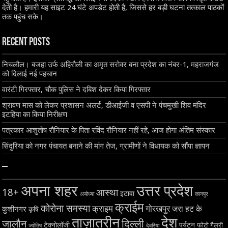
देती है। हमारी यह साइट 24 घंटे अपडेट होती है, जिससे हर बड़ी घटना तत्काल पाठकों
तक पहुंच सके।
Recent Posts
निचलौल। बजहा उर्फ अहिरौली का अमृत सरोवर बना प्रदेश का नंबर-1, महराजगंज
को दिलाई नई पहचान
वारंटी गिरफ्तार, चौक पुलिस ने दबिश देकर किया गिरफ्तार
श्रावण मास को लेकर प्रशासन अलर्ट, डीआईजी व एसपी ने पंचमुखी शिव मंदिर
इटहिया का किया निरीक्षण
पत्रकार आशुतोष रौनियार के पिता रविंद रौनियार नहीं रहे, आज होगा अंतिम संस्कार
सिंदुरिया को नगर पंचायत बनाने की मांग तेज, ग्रामीणों ने विधायक को सौंपा ज्ञापन
–
अपना शहर
उत्तर प्रदेश
18+
आस्था
इटावा
अयोध्या
कानपुर
क्राईम
कोरोना समस्या
क्राइम
गोरखपुर
जरा हट के
कुशीनगर
कृषि
ताज़ातरीन
देश
दिल्ली
जालौन
टेक्नोलॉजी
पर्यटन
फोटो गैलरी
ज्योतिष
देवरिया