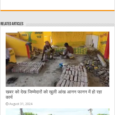
a
w
e
m
e
h
c
it
C
ai
ss
at
e
te
h
l
e
s
Related Articles
b
r
at
n
A
o
g
p
o
er
p
k
खबर को देख जिम्मेदारों को खुली आंख आनन फानन में हो रहा
कार्य
August 31, 2024