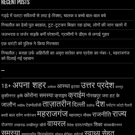
Recent Posts
गड्ढे में पलटा सब्जियों से लदा ई-रिक्शा, चालक व बच्चे बाल-बाल बचे
निचलौल का ढेसो पुल बदहाल, टूट-टूटकर बिखर रहा ढांचा, लोगों की जान खतरे में
जलभराव व जर्जर सड़कें बनीं परेशानी, ग्रामीणों ने डीएम से लगाई गुहार
एक वारंटी को पुलिस ने किया गिरफ्तार
निचलौल। बजहा उर्फ अहिरौली का अमृत सरोवर बना प्रदेश का नंबर-1, महराजगंज
को दिलाई नई पहचान
–
अपना शहर
उत्तर प्रदेश
18+
आस्था
इटावा
अयोध्या
कानपुर
क्राईम
कोरोना समस्या
क्राइम
गोरखपुर
जरा हट के
कुशीनगर
कृषि
ताज़ातरीन
देश
दिल्ली
जालौन
टेक्नोलॉजी
पर्यटन
फोटो गैलरी
ज्योतिष
देवरिया
महराजगंज
राज्य
राजनीति
बाल दर्पण
महाराष्ट्र
मौसम
बस्ती
मनोरंजन
वायरल
शिक्षा
रोजगार
व्रत/त्यौहार
लखनऊ
लखीमपुर खीरी
विदेश
संतकबीरनगर
समस्या
स्वाथ्य सेहत
सिद्धार्थनगर
सम्पादकीय
स्पोर्ट्स
सोशल मीडिया