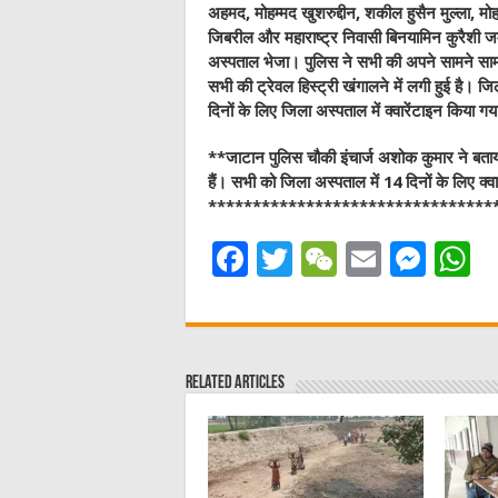
अहमद, मोहम्मद खुशरुद्दीन, शकील हुसैन मुल्ला, मोह
जिबरील और महाराष्ट्र निवासी बिनयामिन कुरैशी जम
अस्पताल भेजा। पुलिस ने सभी की अपने सामने सामान
सभी की ट्रेवल हिस्ट्री खंगालने में लगी हुई है। जि
दिनों के लिए जिला अस्पताल में क्वारेंटाइन किया गय
**जाटान पुलिस चौकी इंचार्ज अशोक कुमार ने बताय
हैं। सभी को जिला अस्पताल में 14 दिनों के लिए क्व
********************************
F
T
W
E
M
a
w
e
m
e
h
c
it
C
ai
ss
a
e
te
h
l
e
s
Related Articles
b
r
at
n
A
o
g
p
o
er
p