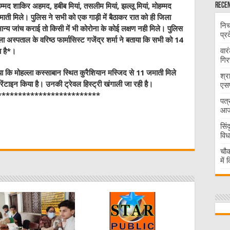
Recen
म्मद शाकिर अहमद, हबीब मियां, तसलीम मियां, झल्लू मियां, मोहम्मद
ाती मिले। पुलिस ने सभी को एक गाड़ी में बैठाकर रात को ही जिला
निच
्य जांच कराई तो किसी में भी कोरोना के कोई लक्षण नही मिले। पुलिस
प्र
ला अस्पताल के वरिष्ठ फार्मासिस्ट गजेंद्र शर्मा ने बताया कि सभी को 14
वार
ा है*।
गिर
ा कि मोहल्ला कस्साबान स्थित कुरैशियान मस्जिद से 11 जमाती मिले
श्र
ारेंटाइन किया है। उनकी ट्रेवल हिस्ट्री खंगाली जा रही है।
एसप
*************************
पत्
आज 
W
सिं
विध
t
चौक
में