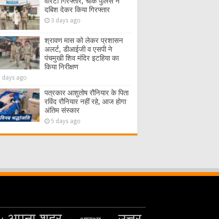
वारंटी गिरफ्तार, चौक पुलिस ने
दबिश देकर किया गिरफ्तार
3 days ago
श्रावण मास को लेकर प्रशासन
अलर्ट, डीआईजी व एसपी ने
पंचमुखी शिव मंदिर इटहिया का
किया निरीक्षण
5 days ago
पत्रकार आशुतोष रौनियार के पिता
रविंद रौनियार नहीं रहे, आज होगा
अंतिम संस्कार
5 days ago
अपना शहर
उत्तर