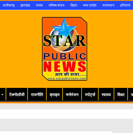
छत्तीसगढ़
झारखंड
पंजाब
पश्चिम बंगाल
बिहार
मध्य प्रदेश
राजस्थान
हरियाणा
टेक्नोलॉजी
राजनीति
क्राइम
मनोरंजन
स्पोर्ट्स
स्वाथ्य
शिक्षा
फ