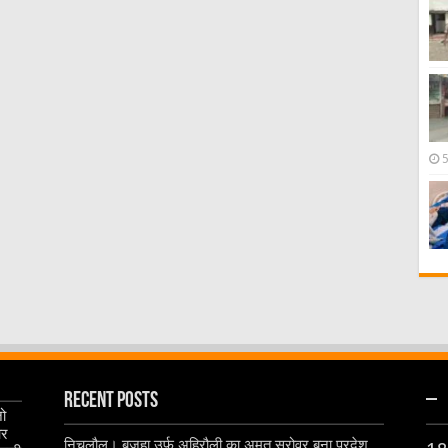
Recent Posts
–
जो
और
निचलौल। बजहा उर्फ अहिरौली का अमृत सरोवर बना प्रदेश