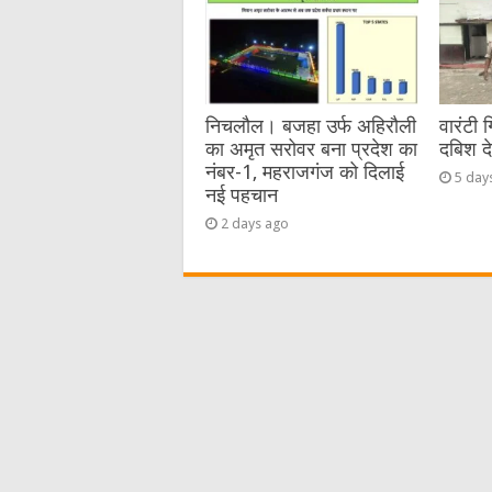
निचलौल। बजहा उर्फ अहिरौली
वारंटी 
का अमृत सरोवर बना प्रदेश का
दबिश द
नंबर-1, महराजगंज को दिलाई
5 day
नई पहचान
2 days ago