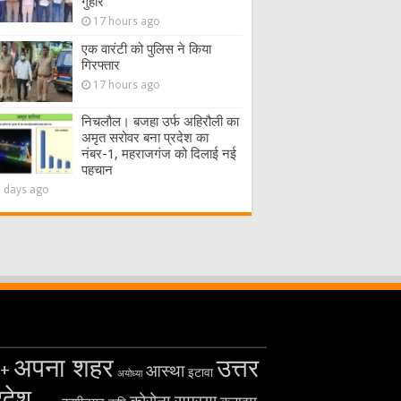
गुहार
17 hours ago
एक वारंटी को पुलिस ने किया
गिरफ्तार
17 hours ago
निचलौल। बजहा उर्फ अहिरौली का
अमृत सरोवर बना प्रदेश का
नंबर-1, महराजगंज को दिलाई नई
पहचान
2 days ago
अपना शहर
उत्तर
+
आस्था
इटावा
अयोध्या
रदेश