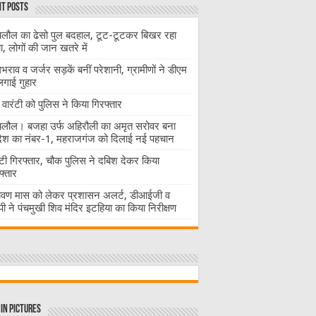
t Posts
लौल का ढेसो पुल बदहाल, टूट-टूटकर बिखर रहा
चा, लोगों की जान खतरे में
राव व जर्जर सड़कें बनीं परेशानी, ग्रामीणों ने डीएम
लगाई गुहार
वारंटी को पुलिस ने किया गिरफ्तार
लौल। बजहा उर्फ अहिरौली का अमृत सरोवर बना
देश का नंबर-1, महराजगंज को दिलाई नई पहचान
ंटी गिरफ्तार, चौक पुलिस ने दबिश देकर किया
फ्तार
ावण मास को लेकर प्रशासन अलर्ट, डीआईजी व
ी ने पंचमुखी शिव मंदिर इटहिया का किया निरीक्षण
in Pictures