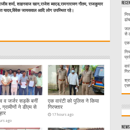
Recen
ीव शर्मा, शाहनवाज खान,राजेश ब्वाएड,रामनारायण गौतम, राजकुमार
मित यादव,विवेक जायसवाल आदि लोग उपस्थित रहे।
निच
ढां
W
जलभ
से 
t
एक 
निच
प्र
वार
गिर
श्र
एसप
व जर्जर सड़कें बनीं
एक वारंटी को पुलिस ने किया
 ग्रामीणों ने डीएम से
गिरफ्तार
हार
17 hours ago
urs ago
News 