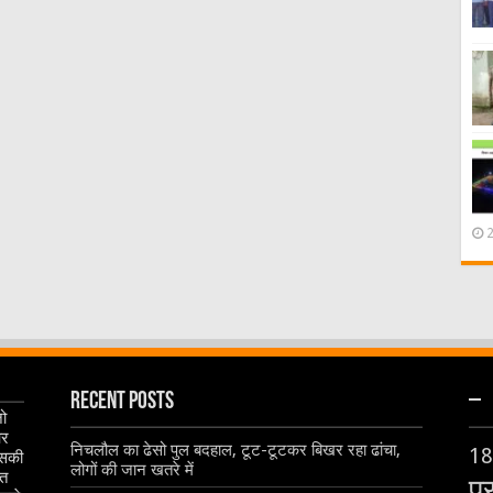
Recent Posts
–
जो
और
निचलौल का ढेसो पुल बदहाल, टूट-टूटकर बिखर रहा ढांचा,
18
इसकी
लोगों की जान खतरे में
ृत
प्