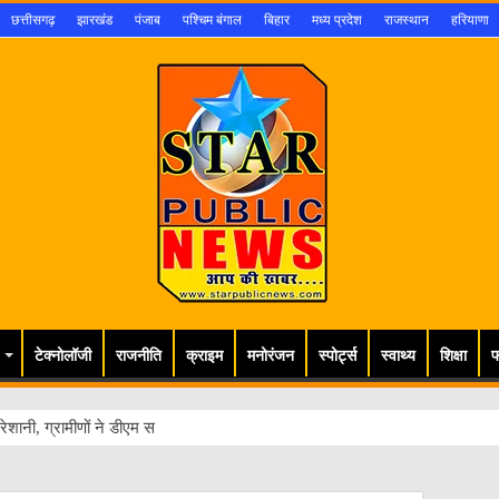
छत्तीसगढ़
झारखंड
पंजाब
पश्चिम बंगाल
बिहार
मध्य प्रदेश
राजस्थान
हरियाणा
टेक्नोलॉजी
राजनीति
क्राइम
मनोरंजन
स्पोर्ट्स
स्वाथ्य
शिक्षा
फ
ेशानी, ग्रामीणों ने डीएम से लगाई गुहार