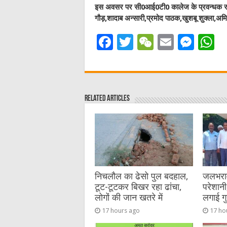
इस अवसर पर सी0आई0टी0 कालेज के प्रवन्धक राज
गौड़,शादाब अन्सारी,प्रमोद पाठक,खुशबू शुक्ला,अ
F
T
W
E
M
a
w
e
m
e
h
c
it
C
ai
ss
a
e
te
h
l
e
s
Related Articles
b
r
at
n
A
o
g
p
o
er
p
k
निचलौल का ढेसो पुल बदहाल,
जलभराव 
टूट-टूटकर बिखर रहा ढांचा,
परेशानी,
लोगों की जान खतरे में
लगाई गु
17 hours ago
17 ho