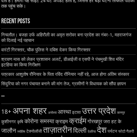
देती है। हमारी यह साइट 24 घंटे अपडेट होती है, जिससे हर बड़ी घटना तत्काल पाठकों
तक पहुंच सके।
Recent Posts
निचलौल। बजहा उर्फ अहिरौली का अमृत सरोवर बना प्रदेश का नंबर-1, महराजगंज
को दिलाई नई पहचान
वारंटी गिरफ्तार, चौक पुलिस ने दबिश देकर किया गिरफ्तार
श्रावण मास को लेकर प्रशासन अलर्ट, डीआईजी व एसपी ने पंचमुखी शिव मंदिर
इटहिया का किया निरीक्षण
पत्रकार आशुतोष रौनियार के पिता रविंद रौनियार नहीं रहे, आज होगा अंतिम संस्कार
सिंदुरिया को नगर पंचायत बनाने की मांग तेज, ग्रामीणों ने विधायक को सौंपा ज्ञापन
–
अपना शहर
उत्तर प्रदेश
18+
आस्था
इटावा
अयोध्या
कानपुर
क्राईम
कोरोना समस्या
क्राइम
गोरखपुर
जरा हट के
कुशीनगर
कृषि
ताज़ातरीन
देश
दिल्ली
जालौन
टेक्नोलॉजी
पर्यटन
फोटो गैलरी
ज्योतिष
देवरिया