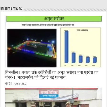
e
te
h
l
e
s
Related Articles
b
r
at
n
A
o
g
p
o
er
p
k
निचलौल। बजहा उर्फ अहिरौली का अमृत सरोवर बना प्रदेश का
नंबर-1, महराजगंज को दिलाई नई पहचान
21 hours ago