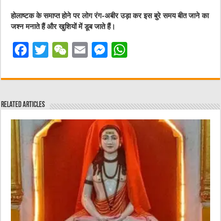
होलाष्टक के समाप्त होने पर लोग रंग-अबीर उड़ा कर इस बुरे समय बीत जाने का
जश्न मनाते हैं और खुशियों में डूब जाते हैं।
F
T
W
E
M
W
a
w
e
m
e
h
c
it
C
ai
ss
at
e
te
h
l
e
s
Related Articles
b
r
at
n
A
o
g
p
o
er
p
k