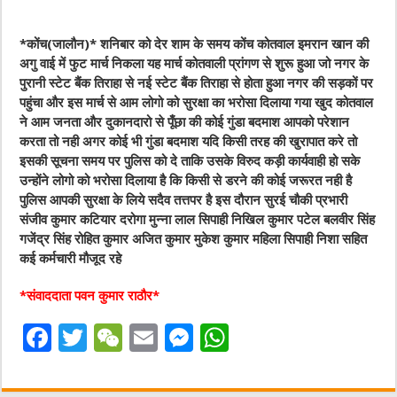
*कोंच(जालौन)* शनिबार को देर शाम के समय कोंच कोतवाल इमरान खान की
अगु वाई में फुट मार्च निकला यह मार्च कोतवाली प्रांगण से शुरू हुआ जो नगर के
पुरानी स्टेट बैंक तिराहा से नई स्टेट बैंक तिराहा से होता हुआ नगर की सड़कों पर
पहुंचा और इस मार्च से आम लोगो को सुरक्षा का भरोसा दिलाया गया खुद कोतवाल
ने आम जनता और दुकानदारो से पूँछा की कोई गुंडा बदमाश आपको परेशान
करता तो नही अगर कोई भी गुंडा बदमाश यदि किसी तरह की खुरापात करे तो
इसकी सूचना समय पर पुलिस को दे ताकि उसके विरुद कड़ी कार्यवाही हो सके
उन्होंने लोगो को भरोसा दिलाया है कि किसी से डरने की कोई जरूरत नही है
पुलिस आपकी सुरक्षा के लिये सदैव तत्तपर है इस दौरान सुरई चौकी प्रभारी
संजीव कुमार कटियार दरोगा मुन्ना लाल सिपाही निखिल कुमार पटेल बलवीर सिंह
गजेंद्र सिंह रोहित कुमार अजित कुमार मुकेश कुमार महिला सिपाही निशा सहित
कई कर्मचारी मौजूद रहे
*संवाददाता पवन कुमार राठौर*
F
T
W
E
M
W
a
w
e
m
e
h
c
it
C
ai
ss
at