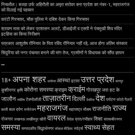
निचलौल। बजहा उर्फ अहिरौली का अमृत सरोवर बना प्रदेश का नंबर-1, महराजगंज
को दिलाई नई पहचान
वारंटी गिरफ्तार, चौक पुलिस ने दबिश देकर किया गिरफ्तार
श्रावण मास को लेकर प्रशासन अलर्ट, डीआईजी व एसपी ने पंचमुखी शिव मंदिर
इटहिया का किया निरीक्षण
पत्रकार आशुतोष रौनियार के पिता रविंद रौनियार नहीं रहे, आज होगा अंतिम संस्कार
सिंदुरिया को नगर पंचायत बनाने की मांग तेज, ग्रामीणों ने विधायक को सौंपा ज्ञापन
–
अपना शहर
उत्तर प्रदेश
18+
आस्था
इटावा
अयोध्या
कानपुर
क्राईम
कोरोना समस्या
क्राइम
गोरखपुर
जरा हट के
कुशीनगर
कृषि
ताज़ातरीन
देश
दिल्ली
जालौन
टेक्नोलॉजी
पर्यटन
फोटो गैलरी
ज्योतिष
देवरिया
महराजगंज
राज्य
राजनीति
बाल दर्पण
महाराष्ट्र
मौसम
बस्ती
मनोरंजन
वायरल
शिक्षा
रोजगार
व्रत/त्यौहार
लखनऊ
लखीमपुर खीरी
विदेश
संतकबीरनगर
समस्या
स्वाथ्य सेहत
सिद्धार्थनगर
सम्पादकीय
स्पोर्ट्स
सोशल मीडिया