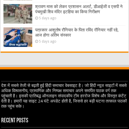
श्रावण मास को लेकर प्रशासन अलर्ट, डीआईजी व एसपी ने
पंचमुखी शिव मंदिर इटहिया का किया निरीक्षण
5 days ago
पत्रकार आशुतोष रौनियार के पिता रविंद रौनियार नहीं रहे,
आज होगा अंतिम संस्कार
5 days ago
देश में सबसे तेजी से बढ़ती हुई हिंदी समाचार वेबसाइट है। जो हिंदी न्यूज साइटों में सबसे
अधिक विश्वसनीय, प्रामाणिक और निष्पक्ष समाचार अपने समर्पित पाठक वर्ग तक
पहुंचाती है। इसकी प्रतिबद्ध ऑनलाइन संपादकीय टीम हररोज विशेष और विस्तृत कंटेंट
देती है। हमारी यह साइट 24 घंटे अपडेट होती है, जिससे हर बड़ी घटना तत्काल पाठकों
तक पहुंच सके।
Recent Posts