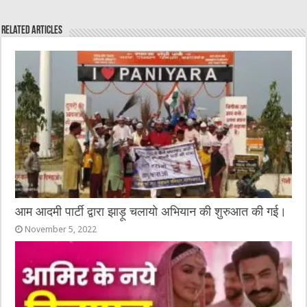
e
te
h
l
e
s
Related Articles
b
r
at
n
A
o
g
p
o
er
p
k
आम आदमी पार्टी द्वारा झाड़ू चलायो अभियान की शुरुआत की गई।
November 5, 2022