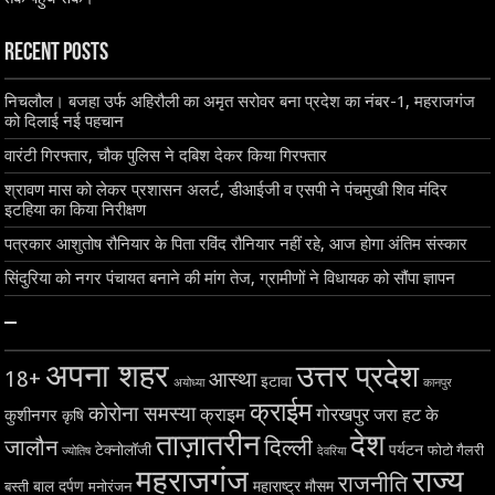
Recent Posts
निचलौल। बजहा उर्फ अहिरौली का अमृत सरोवर बना प्रदेश का नंबर-1, महराजगंज
को दिलाई नई पहचान
वारंटी गिरफ्तार, चौक पुलिस ने दबिश देकर किया गिरफ्तार
श्रावण मास को लेकर प्रशासन अलर्ट, डीआईजी व एसपी ने पंचमुखी शिव मंदिर
इटहिया का किया निरीक्षण
पत्रकार आशुतोष रौनियार के पिता रविंद रौनियार नहीं रहे, आज होगा अंतिम संस्कार
सिंदुरिया को नगर पंचायत बनाने की मांग तेज, ग्रामीणों ने विधायक को सौंपा ज्ञापन
–
अपना शहर
उत्तर प्रदेश
18+
आस्था
इटावा
अयोध्या
कानपुर
क्राईम
कोरोना समस्या
क्राइम
गोरखपुर
जरा हट के
कुशीनगर
कृषि
ताज़ातरीन
देश
दिल्ली
जालौन
टेक्नोलॉजी
पर्यटन
फोटो गैलरी
ज्योतिष
देवरिया
महराजगंज
राज्य
राजनीति
बाल दर्पण
महाराष्ट्र
मौसम
बस्ती
मनोरंजन