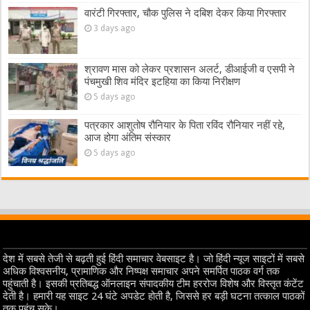
वारंटी गिरफ्तार, चौक पुलिस ने दबिश देकर किया गिरफ्तार
3 days ago
श्रावण मास को लेकर प्रशासन अलर्ट, डीआईजी व एसपी ने
पंचमुखी शिव मंदिर इटहिया का किया निरीक्षण
5 days ago
पत्रकार आशुतोष रौनियार के पिता रविंद रौनियार नहीं रहे,
आज होगा अंतिम संस्कार
5 days ago
देश में सबसे तेजी से बढ़ती हुई हिंदी समाचार वेबसाइट है। जो हिंदी न्यूज साइटों में सबसे
अधिक विश्वसनीय, प्रामाणिक और निष्पक्ष समाचार अपने समर्पित पाठक वर्ग तक
पहुंचाती है। इसकी प्रतिबद्ध ऑनलाइन संपादकीय टीम हररोज विशेष और विस्तृत कंटेंट
देती है। हमारी यह साइट 24 घंटे अपडेट होती है, जिससे हर बड़ी घटना तत्काल पाठकों
तक पहुंच सके।