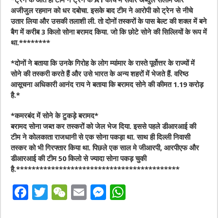
*ट्रेन के आते ही टीम ने ट्रेन के A1 कोच में सवार अब्दुल सलाम और
अजीजुल रहमान को धर दबोचा. इसके बाद टीम ने आरोपी को ट्रेन से नीचे
उतार लिया और उसकी तलाशी ली. तो दोनों तस्करों के पास बेल्ट की शक्ल में बने
बैग में करीब 3 किलो सोना बरामद किया. जो कि छोटे सोने की सिल्लियों के रूप में
था.********
*दोनों ने बताया कि उनके गिरोह के लोग म्यांमार के रास्ते पूर्वोत्तर के राज्यों में
सोने की तस्करी करते हैं और उसे भारत के अन्य शहरों में भेजते हैं. वरिष्ठ
आसूचना अधिकारी आनंद राय ने बताया कि बरामद सोने की कीमत 1.19 करोड़
है.*
*कमरबंद में सोने के टुकड़े बरामद*
बरामद सोना जब्त कर तस्करों को जेल भेज दिया. इससे पहले डीआरआई की
टीम ने कोलकाता राजधानी से एक सोना पकड़ा था. साथ ही दिल्ली निवासी
तस्कर को भी गिरफ्तार किया था. पिछले एक साल मे जीआरपी, आरपीएफ और
डीआरआई की टीम 50 किलो से ज्यादा सोना पकड़ चुकी
है.******************************************
F
T
W
E
M
W
a
w
e
m
e
h