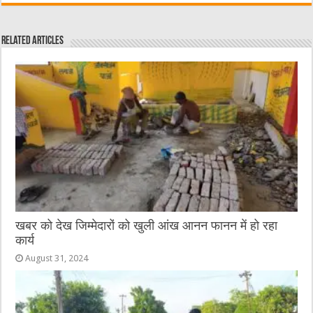
c
it
C
ai
ss
at
e
te
h
l
e
s
Related Articles
b
r
at
n
A
o
g
p
o
er
p
k
खबर को देख जिम्मेदारों को खुली आंख आनन फानन में हो रहा
कार्य
August 31, 2024