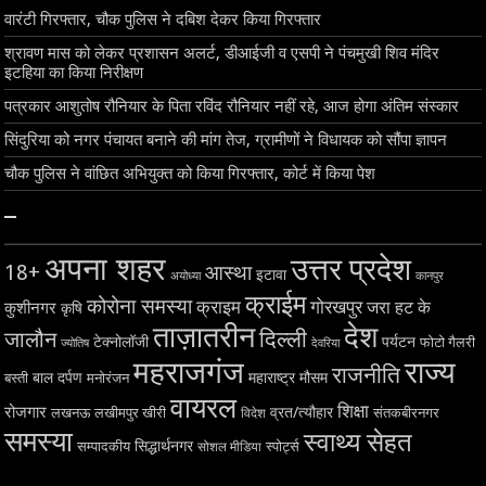
वारंटी गिरफ्तार, चौक पुलिस ने दबिश देकर किया गिरफ्तार
श्रावण मास को लेकर प्रशासन अलर्ट, डीआईजी व एसपी ने पंचमुखी शिव मंदिर
इटहिया का किया निरीक्षण
पत्रकार आशुतोष रौनियार के पिता रविंद रौनियार नहीं रहे, आज होगा अंतिम संस्कार
सिंदुरिया को नगर पंचायत बनाने की मांग तेज, ग्रामीणों ने विधायक को सौंपा ज्ञापन
चौक पुलिस ने वांछित अभियुक्त को किया गिरफ्तार, कोर्ट में किया पेश
–
अपना शहर
उत्तर प्रदेश
18+
आस्था
इटावा
अयोध्या
कानपुर
क्राईम
कोरोना समस्या
क्राइम
गोरखपुर
जरा हट के
कुशीनगर
कृषि
ताज़ातरीन
देश
दिल्ली
जालौन
टेक्नोलॉजी
पर्यटन
फोटो गैलरी
ज्योतिष
देवरिया
महराजगंज
राज्य
राजनीति
बाल दर्पण
महाराष्ट्र
मौसम
बस्ती
मनोरंजन
वायरल
शिक्षा
रोजगार
व्रत/त्यौहार
लखनऊ
लखीमपुर खीरी
विदेश
संतकबीरनगर
समस्या
स्वाथ्य सेहत
सिद्धार्थनगर
सम्पादकीय
स्पोर्ट्स
सोशल मीडिया