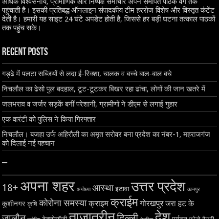
अधिक विश्वसनीय, प्रामाणिक और निष्पक्ष समाचार अपने समर्पित पाठक वर्ग तक
पहुंचाती है। इसकी प्रतिबद्ध ऑनलाइन संपादकीय टीम हररोज विशेष और विस्तृत कंटेंट
देती है। हमारी यह साइट 24 घंटे अपडेट होती है, जिससे हर बड़ी घटना तत्काल पाठकों
तक पहुंच सके।
Recent Posts
गड्ढे में पलटा सब्जियों से लदा ई-रिक्शा, चालक व बच्चे बाल-बाल बचे
निचलौल का ढेसो पुल बदहाल, टूट-टूटकर बिखर रहा ढांचा, लोगों की जान खतरे में
जलभराव व जर्जर सड़कें बनीं परेशानी, ग्रामीणों ने डीएम से लगाई गुहार
एक वारंटी को पुलिस ने किया गिरफ्तार
निचलौल। बजहा उर्फ अहिरौली का अमृत सरोवर बना प्रदेश का नंबर-1, महराजगंज
को दिलाई नई पहचान
–
अपना शहर
उत्तर प्रदेश
18+
आस्था
इटावा
अयोध्या
कानपुर
क्राईम
कोरोना समस्या
क्राइम
गोरखपुर
जरा हट के
कुशीनगर
कृषि
ताज़ातरीन
देश
दिल्ली
जालौन