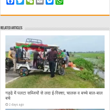
F
T
W
E
M
W
a
w
e
m
e
h
c
it
C
ai
ss
at
e
te
h
l
e
s
Related Articles
b
r
at
n
A
o
g
p
o
er
p
k
गड्ढे में पलटा सब्जियों से लदा ई-रिक्शा, चालक व बच्चे बाल-बाल
बचे
2 days ago