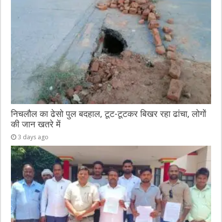
निचलौल का ढेसो पुल बदहाल, टूट-टूटकर बिखर रहा ढांचा, लोगों
की जान खतरे में
3 days ago