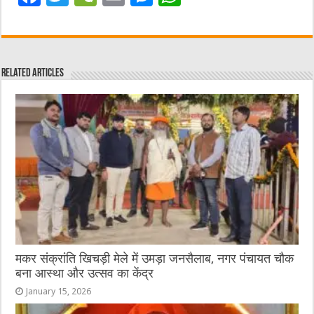
a
w
e
m
e
h
c
it
C
ai
ss
at
e
te
h
l
e
s
Related Articles
b
r
at
n
A
o
g
p
o
er
p
k
मकर संक्रांति खिचड़ी मेले में उमड़ा जनसैलाब, नगर पंचायत चौक
बना आस्था और उत्सव का केंद्र
January 15, 2026