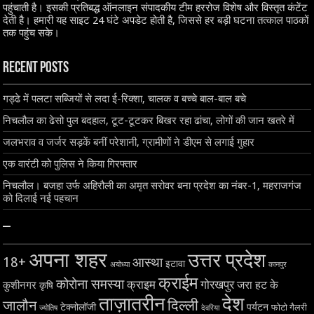
पहुंचाती है। इसकी प्रतिबद्ध ऑनलाइन संपादकीय टीम हररोज विशेष और विस्तृत कंटेंट
देती है। हमारी यह साइट 24 घंटे अपडेट होती है, जिससे हर बड़ी घटना तत्काल पाठकों
तक पहुंच सके।
Recent Posts
गड्ढे में पलटा सब्जियों से लदा ई-रिक्शा, चालक व बच्चे बाल-बाल बचे
निचलौल का ढेसो पुल बदहाल, टूट-टूटकर बिखर रहा ढांचा, लोगों की जान खतरे में
जलभराव व जर्जर सड़कें बनीं परेशानी, ग्रामीणों ने डीएम से लगाई गुहार
एक वारंटी को पुलिस ने किया गिरफ्तार
निचलौल। बजहा उर्फ अहिरौली का अमृत सरोवर बना प्रदेश का नंबर-1, महराजगंज
को दिलाई नई पहचान
–
अपना शहर
उत्तर प्रदेश
18+
आस्था
इटावा
अयोध्या
कानपुर
क्राईम
कोरोना समस्या
क्राइम
गोरखपुर
जरा हट के
कुशीनगर
कृषि
ताज़ातरीन
देश
दिल्ली
जालौन
टेक्नोलॉजी
पर्यटन
फोटो गैलरी
ज्योतिष
देवरिया