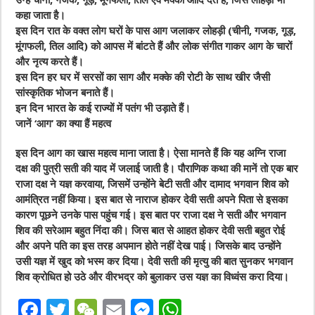
उन्हें चीनी, गजक, गूड़, मूंगफली, तिल एंव मक्का आदि देते हैं, जिसे लोहड़ी भी
कहा जाता है।
इस दिन रात के वक्त लोग घरों के पास आग जलाकर लोहड़ी (चीनी, गजक, गूड़,
मूंगफली, तिल आदि) को आपस में बांटते हैं और लोक संगीत गाकर आग के चारों
और नृत्य करते हैं।
इस दिन हर घर में सरसों का साग और मक्के की रोटी के साथ खीर जैसी
सांस्कृतिक भोजन बनाते हैं।
इन दिन भारत के कई राज्यों में पतंग भी उड़ाते हैं।
जानें ‘आग’ का क्या हैं महत्व
इस दिन आग का खास महत्व माना जाता है। ऐसा मानते हैं कि यह अग्नि राजा
दक्ष की पुत्री सती की याद में जलाई जाती है। पौराणिक कथा की मानें तो एक बार
राजा दक्ष ने यज्ञ करवाया, जिसमें उन्होंने बेटी सती और दामाद भगवान शिव को
आमंत्रित नहीं किया। इस बात से नाराज होकर देवी सती अपने पिता से इसका
कारण पूछने उनके पास पहुंच गई। इस बात पर राजा दक्ष ने सती और भगवान
शिव की सरेआम बहुत निंदा की। जिस बात से आहत होकर देवी सती बहुत रोई
और अपने पति का इस तरह अपमान होते नहीं देख पाई। जिसके बाद उन्होंने
उसी यज्ञ में खुद को भस्म कर दिया। देवी सती की मृत्यु की बात सुनकर भगवान
शिव क्रोधित हो उठे और वीरभद्र को बुलाकर उस यज्ञ का विध्वंस करा दिया।
F
T
W
E
M
W