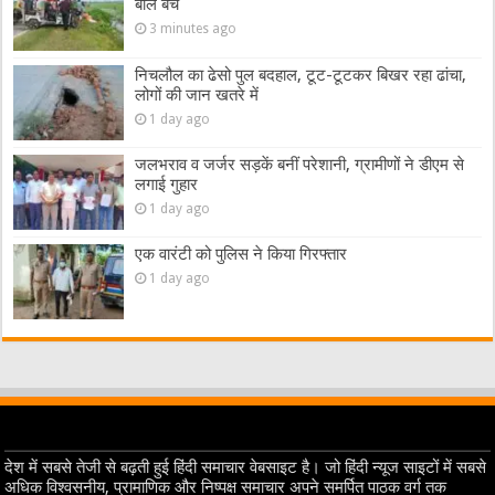
बाल बचे
3 minutes ago
निचलौल का ढेसो पुल बदहाल, टूट-टूटकर बिखर रहा ढांचा,
लोगों की जान खतरे में
1 day ago
जलभराव व जर्जर सड़कें बनीं परेशानी, ग्रामीणों ने डीएम से
लगाई गुहार
1 day ago
एक वारंटी को पुलिस ने किया गिरफ्तार
1 day ago
देश में सबसे तेजी से बढ़ती हुई हिंदी समाचार वेबसाइट है। जो हिंदी न्यूज साइटों में सबसे
अधिक विश्वसनीय, प्रामाणिक और निष्पक्ष समाचार अपने समर्पित पाठक वर्ग तक