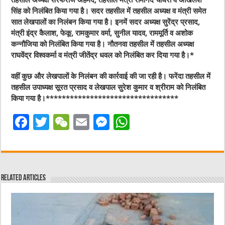
तहसील अध्यक्ष सरफराज अहमद, तहसील मंत्री रामानंद चौधरी व अखिलेश
सिंह को निलंबित किया गया है। सदर तहसील में तहसील अध्यक्ष व मंत्री समेत
सात लेखपालों का निलंबन किया गया है। इनमें सदर अध्यक्ष सुरेंद्र प्रसाद,
मंत्री इंद्र कैलाश, फेकू, रामकुमार वर्मा, सुनील यादव, राममूर्ति व अशोक
कन्नौजिया को निलंबित किया गया है। नौतनवा तहसील में तहसील अध्यक्ष
राघवेंद्र विश्वकर्मा व मंत्री जीतेंद्र धवल को निलंबित कर दिया गया है।*
वहीं कुछ और लेखपालों के निलंबन की कार्रवाई की जा रही है। फरेंदा तहसील में
तहसील उपाध्यक्ष सूरत प्रसाद व लेखपाल सुरेश कुमार व श्रीराम को निलंबित
किया गया है।*********************************
F
T
W
E
M
W
a
w
e
m
e
h
c
it
C
ai
ss
at
e
te
h
l
e
s
Related Articles
b
r
at
n
A
o
g
p
o
er
p