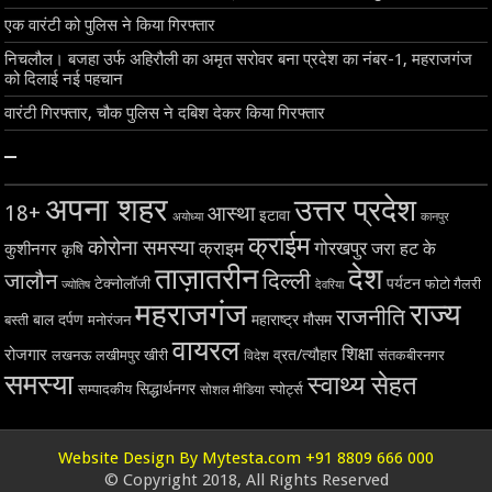
एक वारंटी को पुलिस ने किया गिरफ्तार
निचलौल। बजहा उर्फ अहिरौली का अमृत सरोवर बना प्रदेश का नंबर-1, महराजगंज
को दिलाई नई पहचान
वारंटी गिरफ्तार, चौक पुलिस ने दबिश देकर किया गिरफ्तार
–
अपना शहर
उत्तर प्रदेश
18+
आस्था
इटावा
अयोध्या
कानपुर
क्राईम
कोरोना समस्या
क्राइम
गोरखपुर
जरा हट के
कुशीनगर
कृषि
ताज़ातरीन
देश
दिल्ली
जालौन
टेक्नोलॉजी
पर्यटन
फोटो गैलरी
ज्योतिष
देवरिया
महराजगंज
राज्य
राजनीति
बाल दर्पण
महाराष्ट्र
मौसम
बस्ती
मनोरंजन
वायरल
शिक्षा
रोजगार
व्रत/त्यौहार
लखनऊ
लखीमपुर खीरी
विदेश
संतकबीरनगर
समस्या
स्वाथ्य सेहत
सिद्धार्थनगर
सम्पादकीय
स्पोर्ट्स
सोशल मीडिया
Website Design By Mytesta.com +91 8809 666 000
© Copyright 2018, All Rights Reserved