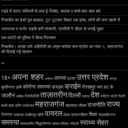
गड्ढे में पलटा सब्जियों से लदा ई-रिक्शा, चालक व बच्चे बाल-बाल बचे
निचलौल का ढेसो पुल बदहाल, टूट-टूटकर बिखर रहा ढांचा, लोगों की जान खतरे में
जलभराव व जर्जर सड़कें बनीं परेशानी, ग्रामीणों ने डीएम से लगाई गुहार
एक वारंटी को पुलिस ने किया गिरफ्तार
निचलौल। बजहा उर्फ अहिरौली का अमृत सरोवर बना प्रदेश का नंबर-1, महराजगंज
को दिलाई नई पहचान
–
अपना शहर
उत्तर प्रदेश
18+
आस्था
इटावा
अयोध्या
कानपुर
क्राईम
कोरोना समस्या
क्राइम
गोरखपुर
जरा हट के
कुशीनगर
कृषि
ताज़ातरीन
देश
दिल्ली
जालौन
टेक्नोलॉजी
पर्यटन
फोटो गैलरी
ज्योतिष
देवरिया
महराजगंज
राज्य
राजनीति
बाल दर्पण
महाराष्ट्र
मौसम
बस्ती
मनोरंजन
वायरल
शिक्षा
रोजगार
व्रत/त्यौहार
लखनऊ
लखीमपुर खीरी
विदेश
संतकबीरनगर
समस्या
स्वाथ्य सेहत
सिद्धार्थनगर
सम्पादकीय
स्पोर्ट्स
सोशल मीडिया