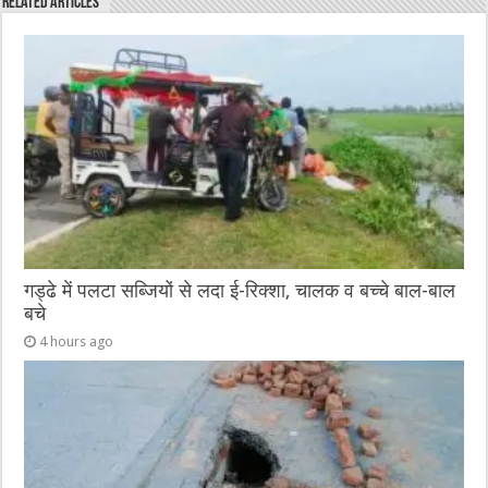
Related Articles
b
r
at
n
A
o
g
p
o
er
p
k
गड्ढे में पलटा सब्जियों से लदा ई-रिक्शा, चालक व बच्चे बाल-बाल
बचे
4 hours ago