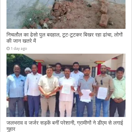
निचलौल का ढेसो पुल बदहाल, टूट-टूटकर बिखर रहा ढांचा, लोगों
की जान खतरे में
1 day ago
जलभराव व जर्जर सड़कें बनीं परेशानी, ग्रामीणों ने डीएम से लगाई
गुहार