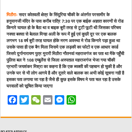
मिठौरा-
सदर कोतवली क्षेत्र के सिंदूरिया चौकी के अंतर्गत परसामीर के
हनुमानजी मंदिर के पास करीब रात्रि 7:30 पर एक बाईक अज्ञात कारणों से रोड
किनारे घायल हो के बैठा था व बाइक बुरी तरह से टूटी फूटी थी जिसका परिचय
नक्सा बक्सा से बेलाल मिन्हा अली के रूप में हुई एवं कुछी दूर पर एक बालक
लगभग 18 वर्ष बुरी तरह घायल होके मरण अवस्था मे रोड किनारे पड़ा हुआ था
उसके पासा ही एक बैग मिला जिसमे एक लड़की का फोटो व एक आधार कार्ड
जिसपे दुर्गानारायण पुत्र मुरारी मिठौरा नौतनवां महराजगंज का पता था मैके पहुँची
पुलिस बल ने 108 एम्बुलेंस से जिला अस्पताल महराजगंज भेजा गया चौकी
प्रभारी जयशंकर मिश्रा का कहना है कि एक ब्यक्ती की पहचान हो चुकी है और
उनके घर से भी लोग आगये है और दूसरे वाले बालक का अभी कोई सूचना नही है
इसका पता लगाया जा रहा है जैसे ही कुछ इसके विषय मे पता चल रहा है उसके
घरवालों को सूचित किया जाएगा
F
T
W
E
M
W
a
w
e
m
e
h
c
it
C
ai
ss
at
e
te
h
l
e
s