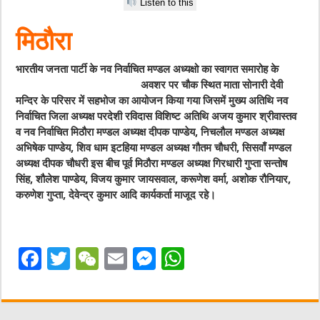
Listen to this
मिठौरा
भारतीय जनता पार्टी के नव निर्वाचित मण्डल अध्यक्षो का
स्वागत समारोह के
अवशर पर चौक स्थित माता सोनारी देवी
मन्दिर के परिसर में सहभोज का आयोजन किया गया जिसमें मुख्य अतिथि नव
निर्वाचित जिला अध्यक्ष परदेशी रविदास विशिष्ट अतिथि अजय कुमार श्रीवास्तव
व नव निर्वाचित मिठौरा मण्डल अध्यक्ष दीपक पाण्डेय, निचलौल मण्डल अध्यक्ष
अभिषेक पाण्डेय, शिव धाम इटहिया मण्डल अध्यक्ष गौतम चौधरी, सिसवाँ मण्डल
अध्यक्ष दीपक चौधरी इस बीच पूर्व मिठौरा मण्डल अध्यक्ष गिरधारी गुप्ता सन्तोष
सिंह, शौलेश पाण्डेय, विजय कुमार जायसवाल, करूणेश वर्मा, अशोक रौनियार,
करुणेश गुप्ता, देवेन्द्र कुमार आदि कार्यकर्ता माजूद रहे।
F
T
W
E
M
W
a
w
e
m
e
h
c
it
C
ai
ss
at