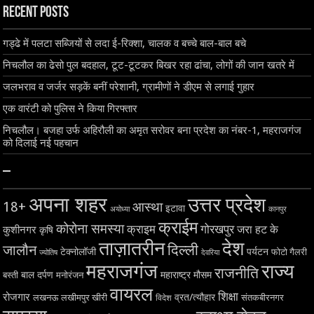
Recent Posts
गड्ढे में पलटा सब्जियों से लदा ई-रिक्शा, चालक व बच्चे बाल-बाल बचे
निचलौल का ढेसो पुल बदहाल, टूट-टूटकर बिखर रहा ढांचा, लोगों की जान खतरे में
जलभराव व जर्जर सड़कें बनीं परेशानी, ग्रामीणों ने डीएम से लगाई गुहार
एक वारंटी को पुलिस ने किया गिरफ्तार
निचलौल। बजहा उर्फ अहिरौली का अमृत सरोवर बना प्रदेश का नंबर-1, महराजगंज
को दिलाई नई पहचान
–
अपना शहर
उत्तर प्रदेश
18+
आस्था
इटावा
अयोध्या
कानपुर
क्राईम
कोरोना समस्या
क्राइम
गोरखपुर
जरा हट के
कुशीनगर
कृषि
ताज़ातरीन
देश
दिल्ली
जालौन
टेक्नोलॉजी
पर्यटन
फोटो गैलरी
ज्योतिष
देवरिया
महराजगंज
राज्य
राजनीति
बाल दर्पण
महाराष्ट्र
मौसम
बस्ती
मनोरंजन
वायरल
शिक्षा
रोजगार
व्रत/त्यौहार
लखनऊ
लखीमपुर खीरी
विदेश
संतकबीरनगर