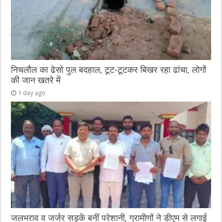
निचलौल का ढेसो पुल बदहाल, टूट-टूटकर बिखर रहा ढांचा, लोगों
की जान खतरे में
1 day ago
जलभराव व जर्जर सड़कें बनीं परेशानी, ग्रामीणों ने डीएम से लगाई