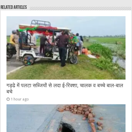
e
te
h
l
e
s
Related Articles
b
r
at
n
A
o
g
p
o
er
p
k
गड्ढे में पलटा सब्जियों से लदा ई-रिक्शा, चालक व बच्चे बाल-बाल
बचे
1 hour ago