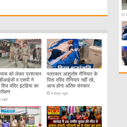
t
 मास को लेकर प्रशासन
पत्रकार आशुतोष रौनियार के
 डीआईजी व एसपी ने
पिता रविंद रौनियार नहीं रहे,
 शिव मंदिर इटहिया का
आज होगा अंतिम संस्कार
रीक्षण
4 days ago
s ago