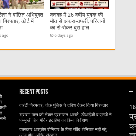
िस ने वांछित अभियुक्त
करदह में 26 वर्षीय युवक की
गिरफ्तार, कोर्ट में
मौत से अफरा-तफरी, परिजनों
ेश
का रो-रोकर बुरा हाल
s ago
6 days ago
Recent Posts
–
जो
और
वारंटी गिरफ्तार, चौक पुलिस ने दबिश देकर किया गिरफ्तार
18
इसकी
ृत
प्
श्रावण मास को लेकर प्रशासन अलर्ट, डीआईजी व एसपी ने
िससे
पंचमुखी शिव मंदिर इटहिया का किया निरीक्षण
क्
पत्रकार आशुतोष रौनियार के पिता रविंद रौनियार नहीं रहे,
ता
आज होगा अंतिम संस्कार