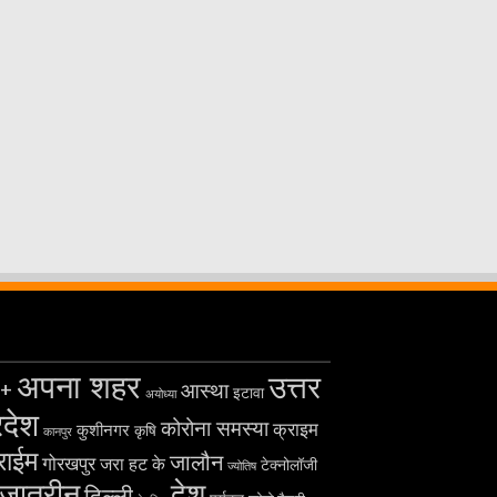
अपना शहर
उत्तर
+
आस्था
इटावा
अयोध्या
रदेश
कोरोना समस्या
क्राइम
कुशीनगर
कृषि
कानपुर
राईम
जालौन
गोरखपुर
जरा हट के
टेक्नोलॉजी
ज्योतिष
ज़ातरीन
देश