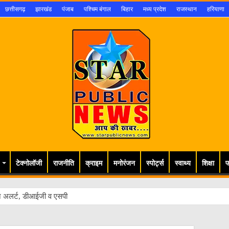
छत्तीसगढ़
झारखंड
पंजाब
पश्चिम बंगाल
बिहार
मध्य प्रदेश
राजस्थान
हरियाणा
टेक्नोलॉजी
राजनीति
क्राइम
मनोरंजन
स्पोर्ट्स
स्वाथ्य
शिक्षा
फ
 अलर्ट, डीआईजी व एसपी ने पंचमुखी शिव मंदिर