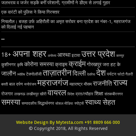
जलभराव व जर्जर सड़कें बनीं परेशानी, ग्रामीणों ने डीएम से लगाई गुहार
एक वारंटी को पुलिस ने किया गिरफ्तार
निचलौल। बजहा उर्फ अहिरौली का अमृत सरोवर बना प्रदेश का नंबर-1, महराजगंज
को दिलाई नई पहचान
–
अपना शहर
उत्तर प्रदेश
18+
आस्था
इटावा
अयोध्या
कानपुर
क्राईम
कोरोना समस्या
क्राइम
गोरखपुर
जरा हट के
कुशीनगर
कृषि
ताज़ातरीन
देश
दिल्ली
जालौन
टेक्नोलॉजी
पर्यटन
फोटो गैलरी
ज्योतिष
देवरिया
महराजगंज
राज्य
राजनीति
बाल दर्पण
महाराष्ट्र
मौसम
बस्ती
मनोरंजन
वायरल
शिक्षा
रोजगार
व्रत/त्यौहार
लखनऊ
लखीमपुर खीरी
विदेश
संतकबीरनगर
समस्या
स्वाथ्य सेहत
सिद्धार्थनगर
सम्पादकीय
स्पोर्ट्स
सोशल मीडिया
Website Design By Mytesta.com +91 8809 666 000
© Copyright 2018, All Rights Reserved