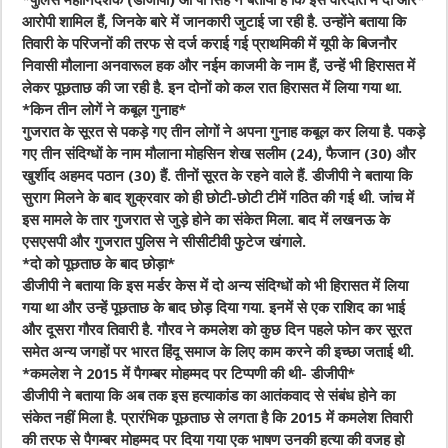
*पुलिस महानिदेशक (डीजीपी) ओ पी सिंह ने बताया है कि इस वारदात में दो और*
आरोपी शामिल हैं, जिनके बारे में जानकारी जुटाई जा रही है. उन्होंने बताया कि
तिवारी के परिजनों की तरफ से दर्ज कराई गई प्राथमिकी में यूपी के बिजनौर
निवासी मौलाना अनवारूल हक और नईम काजमी के नाम हैं, उन्हें भी हिरासत में
लेकर पूछताछ की जा रही है. इन दोनों को कल रात हिरासत में लिया गया था.
*किन तीन लोगें ने कबूल गुनाह*
गुजरात के सूरत से पकड़े गए तीन लोगों ने अपना गुनाह कबूल कर लिया है. पकड़े
गए तीन संदिग्धों के नाम मौलाना मोहसिन शेख सलीम (24), फैजान (30) और
खुर्शीद अहमद पठान (30) हैं. तीनों सूरत के रहने वाले हैं. डीजीपी ने बताया कि
सुराग मिलने के बाद शुक्रवार को ही छोटी-छोटी टीमें गठित की गई थी. जांच में
इस मामले के तार गुजरात से जुड़े होने का संकेत मिला. बाद में लखनऊ के
एसएसपी और गुजरात पुलिस ने सीसीटीवी फुटेज खंगाले.
*दो को पूछताछ के बाद छोड़ा*
डीजीपी ने बताया कि इस मर्डर केस में दो अन्य संदिग्धों को भी हिरासत में लिया
गया था और उन्हें पूछताछ के बाद छोड़ दिया गया. इनमें से एक राशिद का भाई
और दूसरा गौरव तिवारी है. गौरव ने कमलेश को कुछ दिन पहले फोन कर सूरत
समेत अन्य जगहों पर भारत हिंदू समाज के लिए काम करने की इच्छा जताई थी.
*कमलेश ने 2015 में पैगम्बर मोहम्मद पर टिप्पणी की थी- डीजीपी*
डीजीपी ने बताया कि अब तक इस हत्याकांड का आतंकवाद से संबंध होने का
संकेत नहीं मिला है. प्रारंभिक पूछताछ से लगता है कि 2015 में कमलेश तिवारी
की तरफ से पैगम्बर मोहम्मद पर दिया गया एक भाषण उनकी हत्या की वजह हो