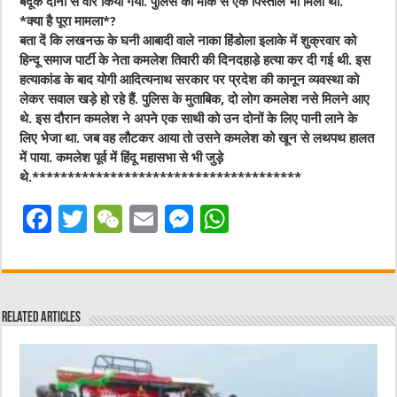
बंदूक दोनों से वार किया गया. पुलिस को मौके से एक पिस्तौल भी मिली थी.
*क्या है पूरा मामला*?
बता दें कि लखनऊ के घनी आबादी वाले नाका हिंडोला इलाके में शुक्रवार को
हिन्दू समाज पार्टी के नेता कमलेश तिवारी की दिनदहाडे़ हत्या कर दी गई थी. इस
हत्याकांड के बाद योगी आदित्यनाथ सरकार पर प्रदेश की कानून व्यवस्था को
लेकर सवाल खड़े हो रहे हैं. पुलिस के मुताबिक, दो लोग कमलेश नसे मिलने आए
थे. इस दौरान कमलेश ने अपने एक साथी को उन दोनों के लिए पानी लाने के
लिए भेजा था. जब वह लौटकर आया तो उसने कमलेश को खून से लथपथ हालत
में पाया. कमलेश पूर्व में हिंदू महासभा से भी जुड़े
थे.**************************************
F
T
W
E
M
W
a
w
e
m
e
h
c
it
C
ai
ss
at
e
te
h
l
e
s
Related Articles
b
r
at
n
A
o
g
p
o
er
p