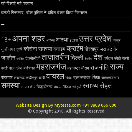
को दिलाई नई पहचान
वारंटी गिरफ्तार, चौक पुलिस ने दबिश देकर किया गिरफ्तार
–
अपना शहर
उत्तर प्रदेश
18+
आस्था
इटावा
अयोध्या
कानपुर
क्राईम
कोरोना समस्या
क्राइम
गोरखपुर
जरा हट के
कुशीनगर
कृषि
ताज़ातरीन
देश
दिल्ली
जालौन
टेक्नोलॉजी
पर्यटन
फोटो गैलरी
ज्योतिष
देवरिया
महराजगंज
राज्य
राजनीति
बाल दर्पण
महाराष्ट्र
मौसम
बस्ती
मनोरंजन
वायरल
शिक्षा
रोजगार
व्रत/त्यौहार
लखनऊ
लखीमपुर खीरी
विदेश
संतकबीरनगर
समस्या
स्वाथ्य सेहत
सिद्धार्थनगर
सम्पादकीय
स्पोर्ट्स
सोशल मीडिया
Website Design By Mytesta.com +91 8809 666 000
© Copyright 2018, All Rights Reserved