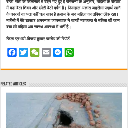
रोजी-रोटी के सिलसिले में बाहर गए हुए है परिजनों के अनुसार, महिला के परिवार
में बड़ा बेटा शिवम और छोटी बेटी दर्पन हैं। फिलहाल अज्ञात जहरीला पदार्थ खाने
के कारणों का पता नहीं चल सका है इलाज के बाद महिला का तबियत ठीक रहा।
मर्जेंसी में बैठे डाक्टर अमरनाथ जायसवाल ने काफी मशक्कत से महिला की जान
बचा ली महिला अब स्वस्थ अवस्था में भर्ती है।
जिला प्रभारी-विजय कुमार पाण्डेय की रिपोर्ट
F
T
W
E
M
W
a
w
e
m
e
h
c
it
C
ai
ss
at
e
te
h
l
e
s
Related Articles
b
r
at
n
A
o
g
p
o
er
p
k