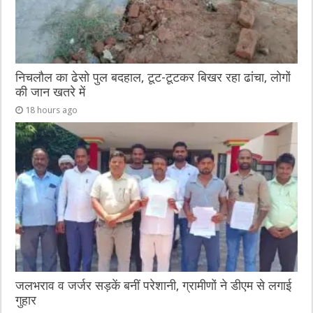
निचलौल का ढेसो पुल बदहाल, टूट-टूटकर बिखर रहा ढांचा, लोगों
की जान खतरे में
18 hours ago
जलभराव व जर्जर सड़कें बनीं परेशानी, ग्रामीणों ने डीएम से लगाई
गुहार