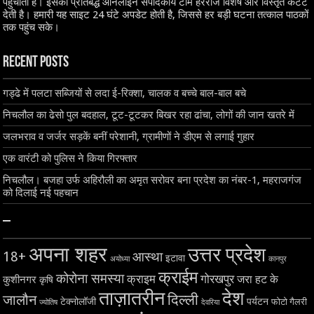
पहुंचाती है। इसकी प्रतिबद्ध ऑनलाइन संपादकीय टीम हररोज विशेष और विस्तृत कंटेंट
देती है। हमारी यह साइट 24 घंटे अपडेट होती है, जिससे हर बड़ी घटना तत्काल पाठकों
तक पहुंच सके।
Recent Posts
गड्ढे में पलटा सब्जियों से लदा ई-रिक्शा, चालक व बच्चे बाल-बाल बचे
निचलौल का ढेसो पुल बदहाल, टूट-टूटकर बिखर रहा ढांचा, लोगों की जान खतरे में
जलभराव व जर्जर सड़कें बनीं परेशानी, ग्रामीणों ने डीएम से लगाई गुहार
एक वारंटी को पुलिस ने किया गिरफ्तार
निचलौल। बजहा उर्फ अहिरौली का अमृत सरोवर बना प्रदेश का नंबर-1, महराजगंज
को दिलाई नई पहचान
–
अपना शहर
उत्तर प्रदेश
18+
आस्था
इटावा
अयोध्या
कानपुर
क्राईम
कोरोना समस्या
क्राइम
गोरखपुर
जरा हट के
कुशीनगर
कृषि
ताज़ातरीन
देश
दिल्ली
जालौन
टेक्नोलॉजी
पर्यटन
फोटो गैलरी
ज्योतिष
देवरिया