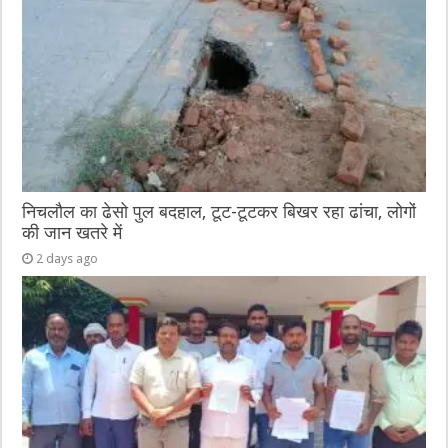
निचलौल का ढेसो पुल बदहाल, टूट-टूटकर बिखर रहा ढांचा, लोगों
की जान खतरे में
2 days ago