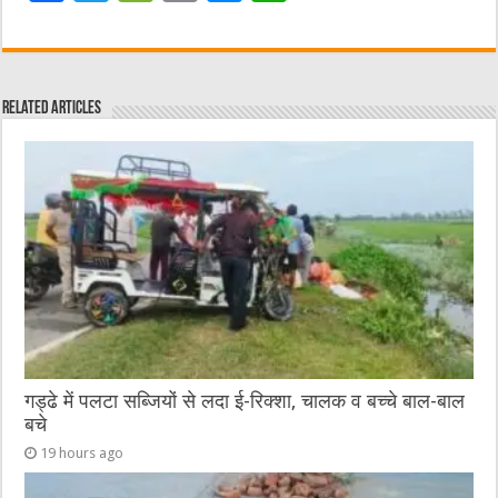
a
w
e
m
e
h
c
it
C
ai
ss
at
e
te
h
l
e
s
Related Articles
b
r
at
n
A
o
g
p
o
er
p
k
गड्ढे में पलटा सब्जियों से लदा ई-रिक्शा, चालक व बच्चे बाल-बाल
बचे
19 hours ago