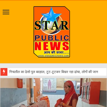
जलभराव