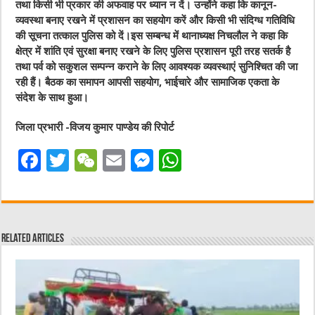
तथा किसी भी प्रकार की अफवाह पर ध्यान न दें। उन्होंने कहा कि कानून-
व्यवस्था बनाए रखने में प्रशासन का सहयोग करें और किसी भी संदिग्ध गतिविधि
की सूचना तत्काल पुलिस को दें।इस सम्बन्ध में थानाध्यक्ष निचलौल ने कहा कि
क्षेत्र में शांति एवं सुरक्षा बनाए रखने के लिए पुलिस प्रशासन पूरी तरह सतर्क है
तथा पर्व को सकुशल सम्पन्न कराने के लिए आवश्यक व्यवस्थाएं सुनिश्चित की जा
रही हैं। बैठक का समापन आपसी सहयोग, भाईचारे और सामाजिक एकता के
संदेश के साथ हुआ।
जिला प्रभारी -विजय कुमार पाण्डेय की रिपोर्ट
F
T
W
E
M
W
a
w
e
m
e
h
c
it
C
ai
ss
at
e
te
h
l
e
s
Related Articles
b
r
at
n
A
o
g
p
o
er
p