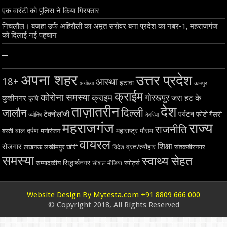
एक वारंटी को पुलिस ने किया गिरफ्तार
निचलौल। बजहा उर्फ अहिरौली का अमृत सरोवर बना प्रदेश का नंबर-1, महराजगंज
को दिलाई नई पहचान
–
अपना शहर
उत्तर प्रदेश
18+
आस्था
इटावा
अयोध्या
कानपुर
क्राईम
कोरोना समस्या
क्राइम
गोरखपुर
जरा हट के
कुशीनगर
कृषि
ताज़ातरीन
देश
दिल्ली
जालौन
टेक्नोलॉजी
पर्यटन
फोटो गैलरी
ज्योतिष
देवरिया
महराजगंज
राज्य
राजनीति
बाल दर्पण
महाराष्ट्र
मौसम
बस्ती
मनोरंजन
वायरल
शिक्षा
रोजगार
व्रत/त्यौहार
लखनऊ
लखीमपुर खीरी
विदेश
संतकबीरनगर
समस्या
स्वाथ्य सेहत
सिद्धार्थनगर
सम्पादकीय
स्पोर्ट्स
सोशल मीडिया
Website Design By Mytesta.com +91 8809 666 000
© Copyright 2018, All Rights Reserved