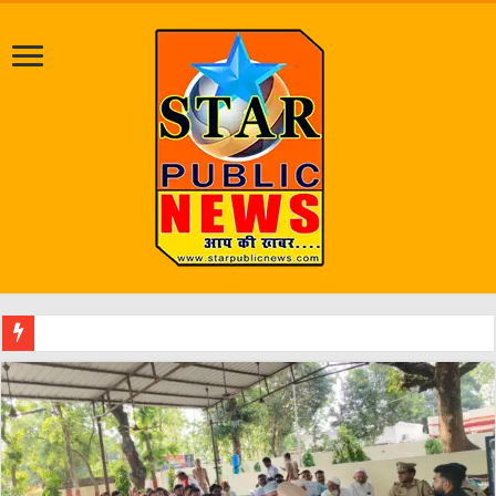
जलभराव व जर