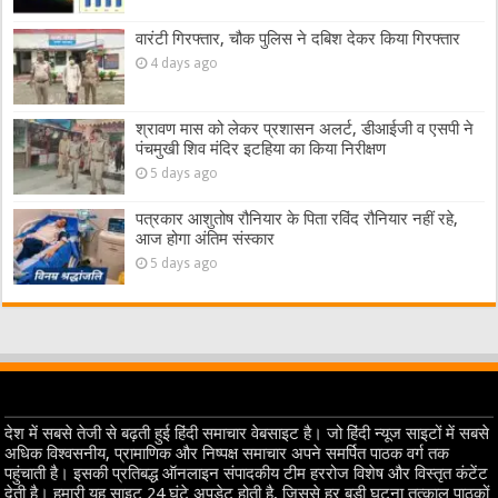
वारंटी गिरफ्तार, चौक पुलिस ने दबिश देकर किया गिरफ्तार
4 days ago
श्रावण मास को लेकर प्रशासन अलर्ट, डीआईजी व एसपी ने
पंचमुखी शिव मंदिर इटहिया का किया निरीक्षण
5 days ago
पत्रकार आशुतोष रौनियार के पिता रविंद रौनियार नहीं रहे,
आज होगा अंतिम संस्कार
5 days ago
देश में सबसे तेजी से बढ़ती हुई हिंदी समाचार वेबसाइट है। जो हिंदी न्यूज साइटों में सबसे
अधिक विश्वसनीय, प्रामाणिक और निष्पक्ष समाचार अपने समर्पित पाठक वर्ग तक
पहुंचाती है। इसकी प्रतिबद्ध ऑनलाइन संपादकीय टीम हररोज विशेष और विस्तृत कंटेंट
देती है। हमारी यह साइट 24 घंटे अपडेट होती है, जिससे हर बड़ी घटना तत्काल पाठकों