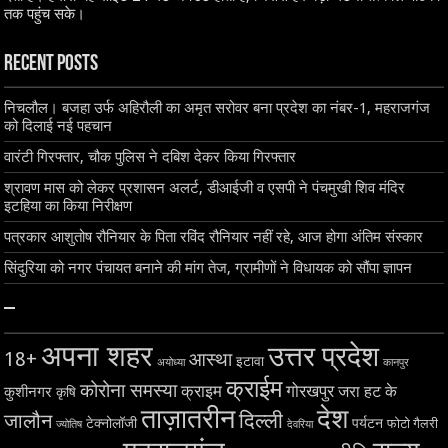
तक पहुंच सके।
Recent Posts
निचलौल। बजहा उर्फ अहिरौली का अमृत सरोवर बना प्रदेश का नंबर-1, महराजगंज
को दिलाई नई पहचान
वारंटी गिरफ्तार, चौक पुलिस ने दबिश देकर किया गिरफ्तार
श्रावण मास को लेकर प्रशासन अलर्ट, डीआईजी व एसपी ने पंचमुखी शिव मंदिर
इटहिया का किया निरीक्षण
पत्रकार आशुतोष रौनियार के पिता रविंद रौनियार नहीं रहे, आज होगा अंतिम संस्कार
सिंदुरिया को नगर पंचायत बनाने की मांग तेज, ग्रामीणों ने विधायक को सौंपा ज्ञापन
–
अपना शहर
उत्तर प्रदेश
18+
आस्था
इटावा
अयोध्या
कानपुर
क्राईम
कोरोना समस्या
क्राइम
गोरखपुर
जरा हट के
कुशीनगर
कृषि
ताज़ातरीन
देश
दिल्ली
जालौन
टेक्नोलॉजी
पर्यटन
फोटो गैलरी
ज्योतिष
देवरिया