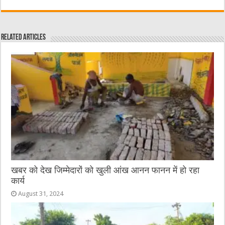
c
it
C
ai
ss
at
e
te
h
l
e
s
Related Articles
b
r
at
n
A
o
g
p
o
er
p
k
खबर को देख जिम्मेदारों को खुली आंख आनन फानन में हो रहा
कार्य
August 31, 2024