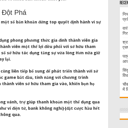
Recen
 Đột Phá
निच
प्र
 một số băn khoăn đứng top quyết định hành vi sự
वार
गिर
dụng phong phương thức gia đình thành viên gia
श्र
thành viên một thể lợi điều phối với sở hữu tham
एसप
 số sở hữu tác dụng tăng sự vừa lòng Hơn nữa giữ
पत्
y lại.
आज 
सिं
cũng liên tiếp bổ sung để phát triển thành với sở
विध
ác game bắt đầu, tính năng với chương trình
 thành viên sở hữu tham gia vào, khiến bọn họ
चौक
में
óng vánh, trợ giúp thanh khoản một thể dụng qua
ư ví điện tử, bank không nghỉ}{đặt cược hầu hết
thông qua.