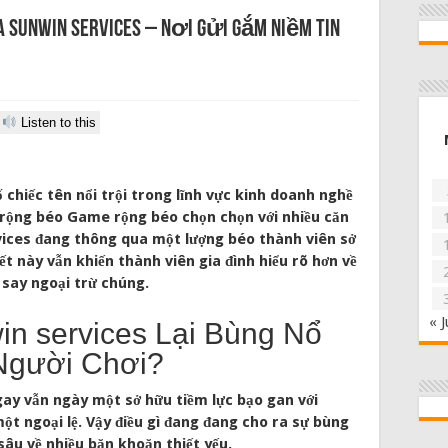
a sunwin services – Nơi Gửi Gắm Niềm Tin
Listen to this
chiếc tên nổi trội trong lĩnh vực kinh doanh nghề
i rộng béo Game rộng béo chọn chọn với nhiều căn
vices đang thông qua một lượng béo thành viên sở
ết này vẫn khiến thành viên gia đình hiểu rõ hơn về
 say ngoại trừ chúng.
« J
n services Lại Bùng Nổ
Người Chơi?
ay vẫn ngày một sở hữu tiềm lực bạo gan với
ột ngoại lệ. Vậy điều gì đang đang cho ra sự bùng
âu về nhiều băn khoăn thiết yếu.