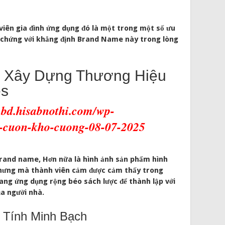
viên gia đình ứng dụng đó là một trong một số ưu
 chứng với khẳng định Brand Name này trong lòng
 Xây Dựng Thương Hiệu
es
u.bd.hisabnothi.com/wp-
i-cuon-kho-cuong-08-07-2025
brand name, Hơn nữa là hình ảnh sản phẩm hình
nhưng mà thành viên cảm được cảm thấy trong
ng ứng dụng rộng béo sách lược để thành lập với
a người nhà.
 Tính Minh Bạch