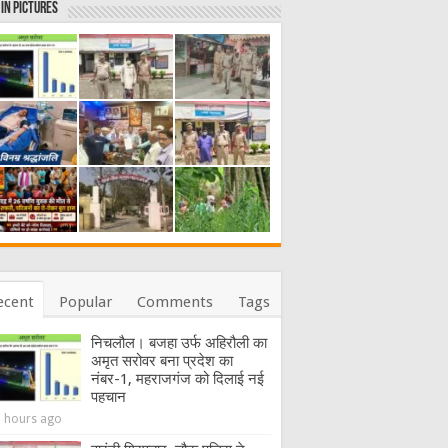
in Pictures
ecent
Popular
Comments
Tags
निचलौल। बजहा उर्फ अहिरौली का
अमृत सरोवर बना प्रदेश का
नंबर-1, महराजगंज को दिलाई नई
पहचान
3 hours ago