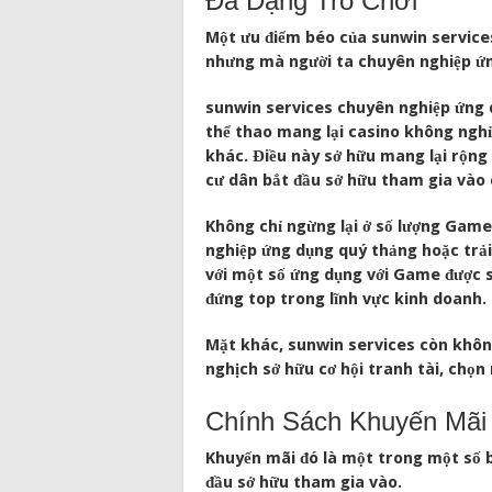
Đa Dạng Trò Chơi
Một ưu điểm béo của sunwin service
nhưng mà người ta chuyên nghiệp ứ
sunwin services chuyên nghiệp ứng 
thể thao mang lại casino không ngh
khác. Điều này sở hữu mang lại rộng
cư dân bắt đầu sở hữu tham gia vào 
Không chỉ ngừng lại ở số lượng Gam
nghiệp ứng dụng quý thảng hoặc trải
với một số ứng dụng với Game được sở
đứng top trong lĩnh vực kinh doanh.
Mặt khác, sunwin services còn khôn x
nghịch sở hữu cơ hội tranh tài, chọ
Chính Sách Khuyến Mãi
Khuyến mãi đó là một trong một số 
đầu sở hữu tham gia vào.