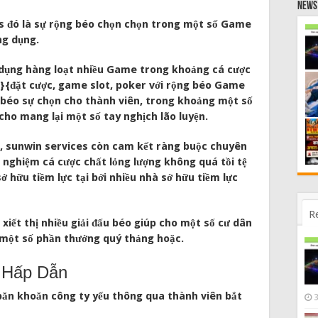
News 
s đó là sự rộng béo chọn chọn trong một số Game
ng dụng.
dụng hàng loạt nhiều Game trong khoảng cá cược
ỉ}{đặt cược, game slot, poker với rộng béo Game
 béo sự chọn cho thành viên, trong khoảng một số
cho mang lại một số tay nghịch lão luyện.
e, sunwin services còn cam kết ràng buộc chuyên
 nghiệm cá cược chất lỏng lượng không quá tồi tệ
 hữu tiềm lực tại bởi nhiều nhà sở hữu tiềm lực
R
iết thị nhiều giải đấu béo giúp cho một số cư dân
n một số phần thưởng quý thảng hoặc.
 Hấp Dẫn
băn khoăn công ty yếu thông qua thành viên bắt