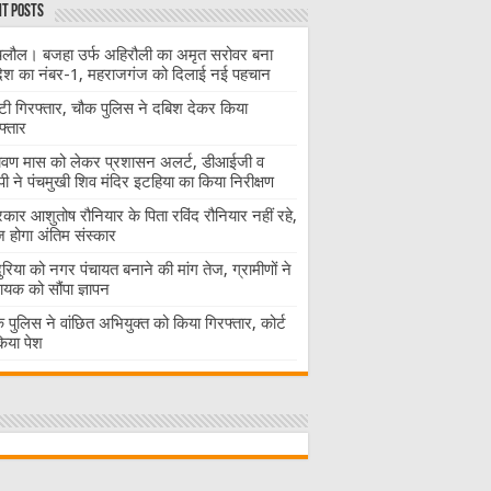
t Posts
लौल। बजहा उर्फ अहिरौली का अमृत सरोवर बना
देश का नंबर-1, महराजगंज को दिलाई नई पहचान
ंटी गिरफ्तार, चौक पुलिस ने दबिश देकर किया
फ्तार
ावण मास को लेकर प्रशासन अलर्ट, डीआईजी व
ी ने पंचमुखी शिव मंदिर इटहिया का किया निरीक्षण
रकार आशुतोष रौनियार के पिता रविंद रौनियार नहीं रहे,
होगा अंतिम संस्कार
दुरिया को नगर पंचायत बनाने की मांग तेज, ग्रामीणों ने
ायक को सौंपा ज्ञापन
 पुलिस ने वांछित अभियुक्त को किया गिरफ्तार, कोर्ट
 किया पेश