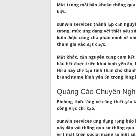
Một trong mỗi băn khoăn thông qua đ
biệt.
sunwin services thành lập căn nguyê
tượng, mức ứng dụng với thiết yếu s
luôn được công cha phân minh về nhi
tham gia vào đặt cược.
Mặt khác, căn nguyên cũng cam kết 
hầu hết được triển khai bình yên ổn, 
Điều này chế tạo tinh thần cho thàn
brand name bình yên ổn trong lòng 
Quảng Cáo Chuyên Ngh
Phương thức lăng xê cũng thiết yếu
công Việc chế tạo.
sunwin services ứng dụng rộng béo 
xây đắp với thông qua sự thông qua 
viết mặt trên social mang lại một số