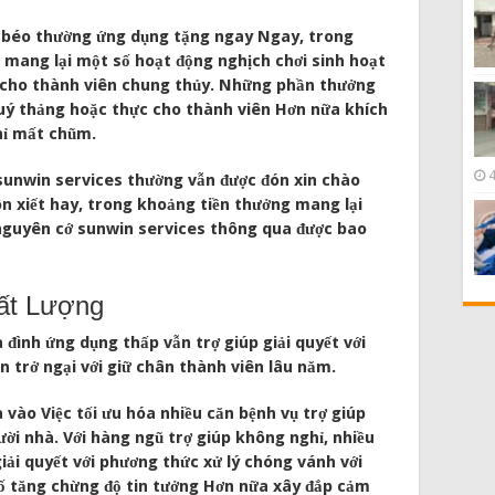
ng béo thường ứng dụng tặng ngay Ngay, trong
ang lại một số hoạt động nghịch chơi sinh hoạt
cho thành viên chung thủy. Những phần thưởng
uý thảng hoặc thực cho thành viên Hơn nữa khích
hỉ mất chũm.
 sunwin services thường vẫn được đón xin chào
 xiết hay, trong khoảng tiền thưởng mang lại
 nguyên cớ sunwin services thông qua được bao
ất Lượng
 đình ứng dụng thấp vẫn trợ giúp giải quyết với
 trở ngại với giữ chân thành viên lâu năm.
vào Việc tối ưu hóa nhiều căn bệnh vụ trợ giúp
ời nhà. Với hàng ngũ trợ giúp không nghỉ, nhiều
iải quyết với phương thức xử lý chóng vánh với
ố tăng chừng độ tin tưởng Hơn nữa xây đắp cảm