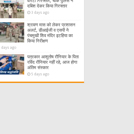
वारंटी गिरफ्तार, चौक पुलिस ने
दबिश देकर किया गिरफ्तार
3 days ago
श्रावण मास को लेकर प्रशासन
अलर्ट, डीआईजी व एसपी ने
पंचमुखी शिव मंदिर इटहिया का
किया निरीक्षण
5 days ago
पत्रकार आशुतोष रौनियार के पिता
रविंद रौनियार नहीं रहे, आज होगा
अंतिम संस्कार
5 days ago