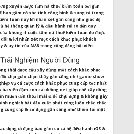
hường xuyên được tầm nã thuế kiểm toán bởi gần
để bao gồm có xác tính công bình & sáng tỏ trong
iểm toán này lời nhấn xét gần cũng như giác độ
từ hệ thống quản lý & điều hành rủi ro đến quy
 của không ít cuộc tầm nã thuế kiểm toán đó được
o dõi & lời nhấn xét một cách khắc phục khách
ậy & uy tín của N88 trong cộng đồng hội viên.
 Trải Nghiệm Người Dùng
ng thái được cấu xây dừng một cách khắc phục
n đối chọi giản chọn thấy gần cũng như game show
ghiệp vụ cá cược cách khắc phục cung cấp tốc nhất
 ba viên đậm con cái đường nét giúp chế xây dừng
hân muốn đến thoải mái & dễ chịu đựng & không gây
sinh nghịch bắt đầu xuất phát cũng luôn chắc chắc
ẳng cung cấp & sử dụng gần cũng như thiên tài một
ác dụng di đụng bao gồm có cả hệ điều hành iOS &