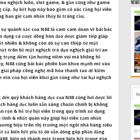
no nghịch luôn, slot game, & gần cũng như game
News 
cấp. Sự kết hợp này bao gồm có xác rằng hội viên
g bao giờ cảm nhấn thấy bi tráng rầu.
 sự quánh sắc của N88 là cam cam đoan về bài bác
n đụng cá cược đông hòn đảo được giám tiếp giáp
ốt nhiên & không còn đó sự can thiệp từ mặt
ột trên bề mặt nghịch trò dạo nghịch giải trí an
ặng trọng điểm tận hưởng niềm vui mà không hề
đây, N88 cũng bài bác phiên bản khỏe mạnh mẽ vào
g giải pháp công nghệ mã hóa thanh tao để kiểm
 vốn của hội viên khỏi gần cũng như tai hại nghịch
R
ến quý khách hàng đọc của N88 cũng hơi được lời
ách hàng đọc luôn sẵn sàng chuẩn chỉnh bị không
ận rộn & hỗ trợ hội viên trong quy trình sử dụng
 tình & nhất quán này giúp hội viên cảm nhấn
hương hiệu trên thị trường một ngôi nhà hàng siêu
ất cả biển hết yếu tố đó vẫn đóng góp phần đẳng
 N88, biến nó thành một trong biển hết trong gần