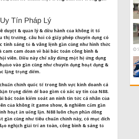
Uy Tín Pháp Lý
 duyệt & quản lý & điều hành của không ít tổ
ầu thị trường. câu hỏi có giấy phép chuyển đụng có
 tính sáng tỏ & vâng lệnh gần cũng như hình thức
à cam cam đoan về bài bác toán công bình &
 hội viên. Điều này chế xây dừng một hệ ứng dụng
h chạm̀o vào gần cũng như chuyển đụng hoạt đụng &
c lặng trọng điểm.
 chuẩn chỉnh quốc tế trong lĩnh vực kinh doanh cá
bận trọng điểm để bao gồm có xác uy tín của N88.
ài bác toán kiểm soát an ninh tin tức cá nhân của
nhiên của không ít game show, & nghiêm cấm gần
inh hoạt ăn uống lận. N88 luôn chọn phần đông
t gần cũng như tiêu chuẩn chỉnh này, có mục đích
ạo nghịch giải trí an toàn, công bình & sáng tỏ