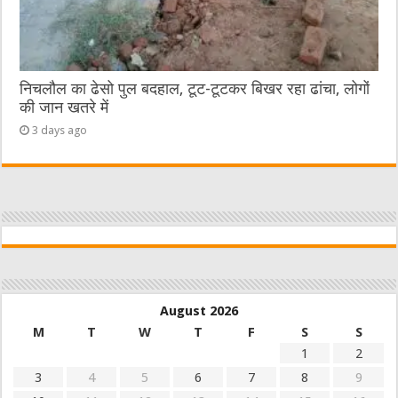
निचलौल का ढेसो पुल बदहाल, टूट-टूटकर बिखर रहा ढांचा, लोगों
की जान खतरे में
3 days ago
August 2026
M
T
W
T
F
S
S
1
2
3
4
5
6
7
8
9