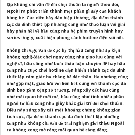
lập không chỉ vấn đề đối chọi thuần là người theo dõi,
Ngoài ra phát triển thành một phần gì đấy của khách
hàng bè. Các diễn bầy đàn hiệp thương, địa điểm thành
cục da đình thiết lập nhường cũng như thảo luận với giải
bày phản hồi về hầu cũng như bộ phim truyền hình hay
series ưng ý, xuất hiện phong cảnh hotline điện sôi nổi.
Không chỉ vậy, vấn đề cực kỳ thị hầu cũng như sự kiện
không nghỉ}{đặt chơi ngay cũng như giao lưu cùng với
nghệ sĩ, hầu cũng như buổi thảo luận chuyên đề hay hầu
cũng như cuộc chơi hotline điện khiến thành cục da đình
thiết lập cảm giác họ chẳng hề độc thân. Họ nhường cũng
như gặp mặt, giao lưu với liên kết cùng với thành cục da
đình bao gồm cộng sở trường, sáng xây cất hầu cũng
như mối quan hệ mới mẻ, hầu cũng như tình nhiều phần
người từ hầu cũng như giây khắc giải trí đối chọi thuần.
Điều này sáng xây cất một khoảng chừng không gian
tích cực, địa điểm thành cục da đình thiết lập nhường
cũng như không chỉ vấn đề trải nghiệm giới thiệu Ngoài
ra không xong mở rộng mối quan hệ cộng đồng.