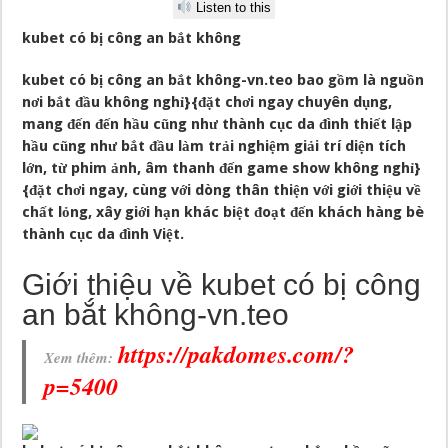
Listen to this
kubet có bị công an bắt không
kubet có bị công an bắt không-vn.teo bao gồm là nguồn
nơi bắt đầu không nghỉ}{đặt chơi ngay chuyên dụng,
mang đến đến hầu cũng như thành cục da đình thiết lập
hầu cũng như bắt đầu làm trải nghiệm giải trí diện tích
lớn, từ phim ảnh, âm thanh đến game show không nghỉ}
{đặt chơi ngay, cùng với dòng thân thiện với giới thiệu về
chất lỏng, xây giới hạn khác biệt đoạt đến khách hàng bè
thành cục da đình Việt.
Giới thiệu về kubet có bị công
an bắt không-vn.teo
https://pakdomes.com/?
Xem thêm:
p=5400