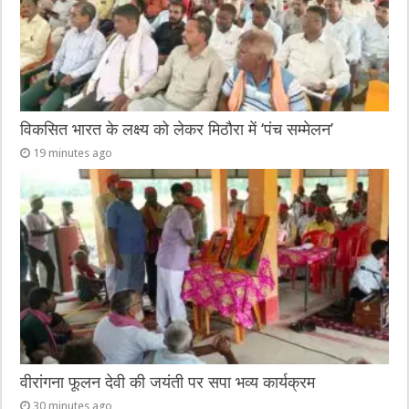
विकसित भारत के लक्ष्य को लेकर मिठौरा में ‘पंच सम्मेलन’
19 minutes ago
वीरांगना फूलन देवी की जयंती पर सपा भव्य कार्यक्रम
30 minutes ago