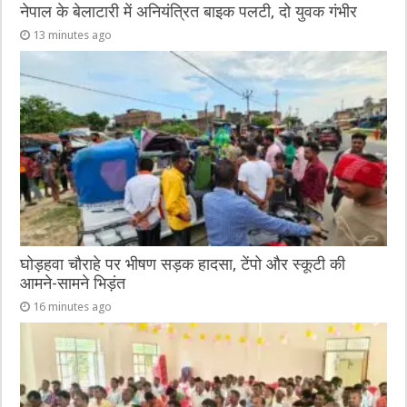
नेपाल के बेलाटारी में अनियंत्रित बाइक पलटी, दो युवक गंभीर
13 minutes ago
घोड़हवा चौराहे पर भीषण सड़क हादसा, टेंपो और स्कूटी की
आमने-सामने भिड़ंत
16 minutes ago