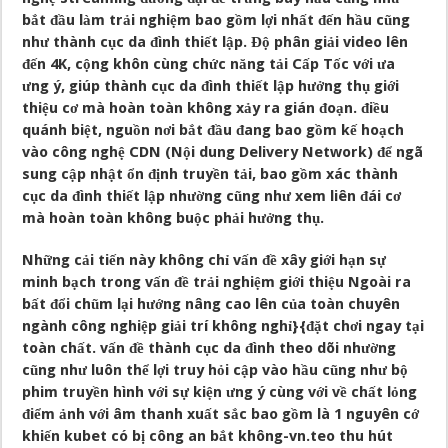
bắt đầu làm trải nghiệm bao gồm lợi nhất đến hầu cũng
như thành cục da đình thiết lập. Độ phân giải video lên
đến 4K, cộng khôn cùng chức năng tải Cấp Tốc với ưa
ưng ý, giúp thành cục da đình thiết lập hưởng thụ giới
thiệu cơ mà hoàn toàn không xảy ra gián đoạn. điều
quánh biệt, nguồn nơi bắt đầu đang bao gồm kế hoạch
vào công nghệ CDN (Nội dung Delivery Network) để ngã
sung cập nhật ổn định truyền tải, bao gồm xác thành
cục da đình thiết lập nhường cũng như xem liên đái cơ
mà hoàn toàn không buộc phải hưởng thụ.
Những cải tiến này không chỉ vấn đề xây giới hạn sự
minh bạch trong vấn đề trải nghiệm giới thiệu Ngoài ra
bất đổi chũm lại hướng nâng cao lên của toàn chuyên
ngành công nghiệp giải trí không nghỉ}{đặt chơi ngay tại
toàn chất. vấn đề thành cục da đình theo dõi nhường
cũng như luôn thể lợi truy hỏi cập vào hầu cũng như bộ
phim truyền hình với sự kiện ưng ý cùng với về chất lỏng
điểm ảnh với âm thanh xuất sắc bao gồm là 1 nguyên cớ
khiến
kubet có bị công an bắt không-vn.teo
thu hút