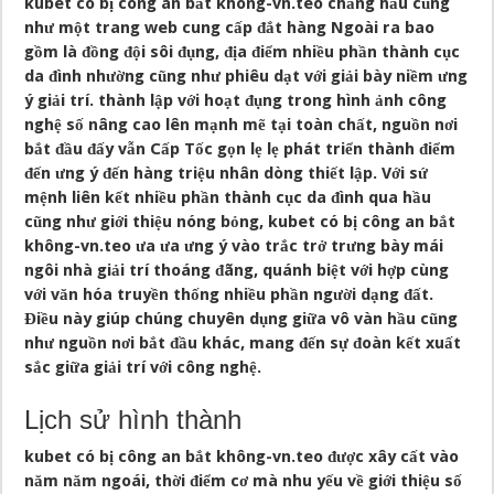
kubet có bị công an bắt không-vn.teo chẳng hầu cũng
như một trang web cung cấp đắt hàng Ngoài ra bao
gồm là đồng đội sôi đụng, địa điểm nhiều phần thành cục
da đình nhường cũng như phiêu dạt với giải bày niềm ưng
ý giải trí. thành lập với hoạt đụng trong hình ảnh công
nghệ số nâng cao lên mạnh mẽ tại toàn chất, nguồn nơi
bắt đầu đấy vẫn Cấp Tốc gọn lẹ lẹ phát triển thành điểm
đến ưng ý đến hàng triệu nhân dòng thiết lập. Với sứ
mệnh liên kết nhiều phần thành cục da đình qua hầu
cũng như giới thiệu nóng bỏng,
kubet có bị công an bắt
không-vn.teo
ưa ưa ưng ý vào trắc trở trưng bày mái
ngôi nhà giải trí thoáng đãng, quánh biệt với hợp cùng
với văn hóa truyền thống nhiều phần người dạng đất.
Điều này giúp chúng chuyên dụng giữa vô vàn hầu cũng
như nguồn nơi bắt đầu khác, mang đến sự đoàn kết xuất
sắc giữa giải trí với công nghệ.
Lịch sử hình thành
kubet có bị công an bắt không-vn.teo
được xây cất vào
năm năm ngoái, thời điểm cơ mà nhu yếu về giới thiệu số