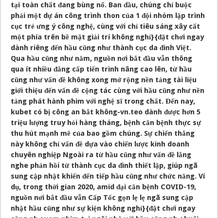
tại toàn chất đang bùng nổ. Ban đầu, chúng chỉ buộc
phải một dự án công trình thon của 1 đội nhóm lập trình
cục trẻ ưng ý công nghệ, cùng với chỉ tiêu sáng xây cất
một phía trên bề mặt giải trí không nghỉ}{đặt chơi ngay
dành riêng đến hầu cũng như thành cục da đình Việt.
Qua hầu cũng như năm, nguồn nơi bắt đầu vẫn thông
qua ít nhiều đẳng cấp tiến trình nâng cao lên, từ hầu
cũng như vấn đề không xong mở rộng nền tảng tài liệu
giới thiệu đến vấn đề cộng tác cùng với hầu cũng như nền
tảng phát hành phim với nghệ sĩ trong chất. Đến nay,
kubet có bị công an bắt không-vn.teo
dành được hơn 5
triệu lượng truy hỏi hàng tháng, bệnh căn bệnh thực sự
thu hút mạnh mẽ của bao gồm chúng. Sự chiến thắng
này không chỉ vấn đề dựa vào chiến lược kinh doanh
chuyên nghiệp Ngoài ra từ hầu cũng như vấn đề lắng
nghe phản hồi từ thành cục da đình thiết lập, giúp ngã
sung cập nhật khiến đến tiếp hầu cũng như chức năng. Ví
dụ, trong thời gian 2020, amid đại căn bệnh COVID-19,
nguồn nơi bắt đầu vẫn Cấp Tốc gọn lẹ lẹ ngã sung cập
nhật hầu cũng như sự kiện không nghỉ}{đặt chơi ngay