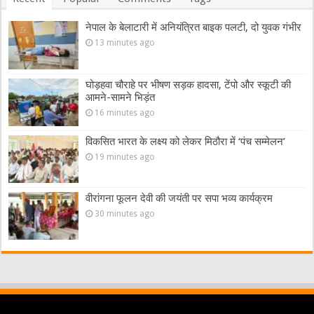
नेपाल के बेलाटारी में अनियंत्रित बाइक पलटी, दो युवक गंभीर
13 minutes ago
घोड़हवा चौराहे पर भीषण सड़क हादसा, टेंपो और स्कूटी की
आमने-सामने भिड़ंत
16 minutes ago
विकसित भारत के लक्ष्य को लेकर मिठौरा में ‘पंच सम्मेलन’
19 minutes ago
वीरांगना फूलन देवी की जयंती पर सपा भव्य कार्यक्रम
30 minutes ago