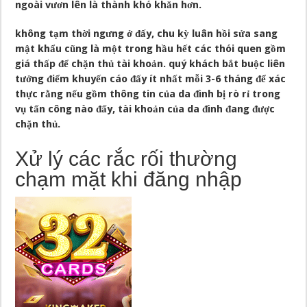
ngoài vươn lên là thành khó khăn hơn.
không tạm thời ngưng ở đấy, chu kỳ luân hồi sửa sang
mật khẩu cũng là một trong hầu hết các thói quen gồm
giá thấp để chặn thủ tài khoản. quý khách bắt buộc liên
tưởng điểm khuyến cáo đấy ít nhất mỗi 3-6 tháng để xác
thực rằng nếu gồm thông tin của da đình bị rò rỉ trong
vụ tấn công nào đấy, tài khoản của da đình đang được
chặn thủ.
Xử lý các rắc rối thường
chạm mặt khi đăng nhập