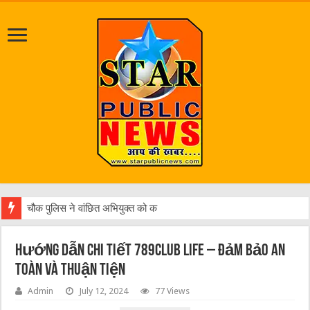
चौक पुलिस ने वांछित अभियुक्त को किया गिरफ्तार, कोर्ट में किया पेश
Hướng Dẫn Chi Tiết 789club life – Đảm Bảo An
Toàn Và Thuận Tiện
Admin
July 12, 2024
77 Views