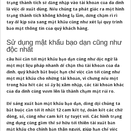
trạng thành tích sẽ đăng nhập vào tài khoản của da đình
là việc đề xuất dùng. Nếu chúng ta phát giác ra một hình
trạng thành tích không không lạ lẫm, đừng chậm rì rì
tay để kịp sửa sang mật khẩu cũng như xét lại quy trình
bảo mật thông tin của quý khách hàng.
Sử dụng mật khẩu bạo dạn cũng như
độc nhất
câu hỏi cần tới mật khẩu bạo dạn cũng như độc ngữ là
một một liệu pháp nhanh để chặn thủ tài khoản của da
đình. quý khách bắt buộc hạn chế việc cần tới cũng như
một mật khẩu cho những tài khoản, vì chưng nếu một
trong hầu hết các số ấy bị xâm nhập, các tài khoản khác
của da đình cũng vươn lên là thành chạm mặt rủi ro.
Để sáng xuất bản mật khẩu bạo dạn, đồng đội chúng ta
bắt buộc cần tới ít nhất 12 cam kết tự, đoàn kết các chữ
dòng, số, cũng như cam kết tự tuyệt vời. Các hình trạng
ứng dụng cũng gồm thể sở hữu tới thiên tài xuất bản
mật khẩu cho chính bản thân người, giúp hạn chế việc