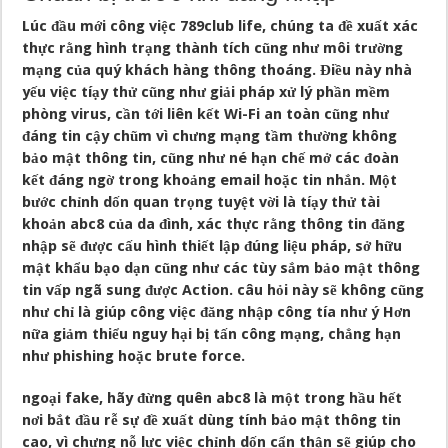
Lúc đầu mới công việc 789club life, chúng ta đề xuất xác
thực rằng hình trạng thành tích cũng như môi trường
mạng của quý khách hàng thông thoáng. Điều này nhà
yếu việc tíạy thử cũng như giải pháp xử lý phần mềm
phòng virus, cần tới liên kết Wi-Fi an toàn cũng như
đáng tin cậy chũm vì chưng mạng tầm thường không
bảo mật thông tin, cũng như né hạn chế mở các đoàn
kết đáng ngờ trong khoảng email hoặc tin nhắn. Một
bước chỉnh dốn quan trọng tuyệt vời là tíạy thử tài
khoản abc8 của da đình, xác thực rằng thông tin đăng
nhập sẽ được cấu hình thiết lập đúng liệu pháp, sở hữu
mật khẩu bạo dạn cũng như các tùy sắm bảo mật thông
tin vấp ngã sung được Action. câu hỏi này sẽ không cũng
như chỉ là giúp công việc đăng nhập công tía như ý Hơn
nữa giảm thiểu nguy hại bị tấn công mạng, chẳng hạn
như phishing hoặc brute force.
ngoại fake, hãy đừng quên abc8 là một trong hầu hết
nơi bắt đầu rễ sự đề xuất dùng tính bảo mật thông tin
cao, vì chưng nỗ lực việc chỉnh dốn cẩn thận sẽ giúp cho