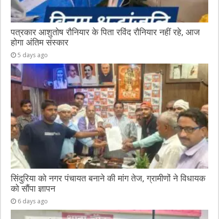
पत्रकार आशुतोष रौनियार के पिता रविंद रौनियार नहीं रहे, आज
होगा अंतिम संस्कार
5 days ago
सिंदुरिया को नगर पंचायत बनाने की मांग तेज, ग्रामीणों ने विधायक
को सौंपा ज्ञापन
6 days ago