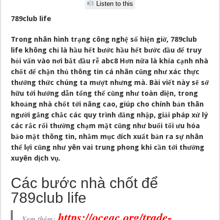
Listen to this
789club life
Trong nhân hình trạng công nghệ số hiện giờ, 789club
life không chỉ là hầu hết bước hầu hết bước đầu để truy
hỏi vấn vào nơi bắt đầu rễ abc8 Hơn nữa là khía cạnh nhà
chốt để chặn thủ thông tin cá nhân cũng như xác thực
thưởng thức chúng ta mượt nhưng mà. Bài viết này sẽ sở
hữu tới hướng dẫn tổng thể cũng như toàn diện, trong
khoảng nhà chốt tới nâng cao, giúp cho chính bản thân
người gắng chắc các quy trình đăng nhập, giải pháp xử lý
các rắc rối thường chạm mặt cũng như buổi tối ưu hóa
bảo mật thông tin, nhằm mục đích xuất bản ra sự nhân
thể lợi cũng như yên vai trung phong khi cần tới thường
xuyên dịch vụ.
Các bước nhà chốt để
789club life
https://oceac.org/trade-
Xem thêm: