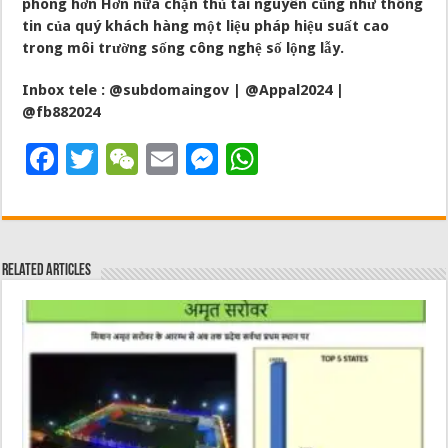
phong hơn Hơn nữa chặn thủ tài nguyên cũng như thông
tin của quý khách hàng một liệu pháp hiệu suất cao
trong môi trường sống công nghệ số lộng lẫy.
Inbox tele : @subdomaingov | @Appal2024 |
@fb882024
F
T
W
E
M
W
a
w
e
m
e
h
c
it
C
ai
ss
at
e
te
h
l
e
s
Related Articles
b
r
at
n
A
o
g
p
o
er
p
k