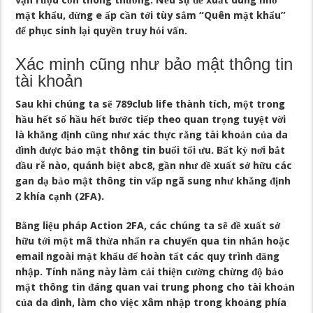
vận rượu cồn thông thường. Nếu sự đề xuất dùng nhớ
mật khẩu, đừng e ấp cần tới tùy sắm “Quên mật khẩu”
để phục sinh lại quyền truy hỏi vấn.
Xác minh cũng như bảo mật thông tin
tài khoản
Sau khi chúng ta sẽ 789club life thành tích, một trong
hầu hết số hầu hết bước tiếp theo quan trọng tuyệt vời
là khẳng định cũng như xác thực rằng tài khoản của da
đình được bảo mật thông tin buổi tối ưu. Bất kỳ nơi bắt
đầu rễ nào, quánh biệt abc8, gần như đề xuất sở hữu các
gan dạ bảo mật thông tin vấp ngã sung như khẳng định
2 khía cạnh (2FA).
Bằng liệu pháp Action 2FA, các chúng ta sẽ đề xuất sở
hữu tới một mã thừa nhấn ra chuyển qua tin nhắn hoặc
email ngoài mật khẩu để hoàn tất các quy trình đăng
nhập. Tính năng này làm cải thiện cường chừng độ bảo
mật thông tin đáng quan vai trung phong cho tài khoản
của da đình, làm cho việc xâm nhập trong khoảng phía