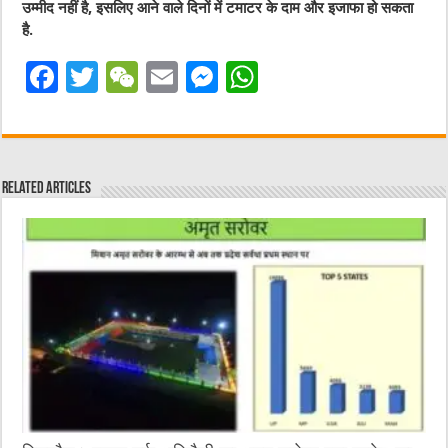
उम्मीद नहीं है, इसलिए आने वाले दिनों में टमाटर के दाम और इजाफा हो सकता
है.
F
T
W
E
M
W
a
w
e
m
e
h
c
it
C
ai
ss
at
e
te
h
l
e
s
Related Articles
b
r
at
n
A
o
g
p
o
er
p
k