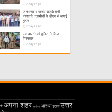
2 days ago
जलभराव व जर्जर सड़कें बनीं
परेशानी, ग्रामीणों ने डीएम से लगाई
गुहार
2 days ago
एक वारंटी को पुलिस ने किया
गिरफ्तार
2 days ago
अपना शहर
उत्तर
+
आस्था
इटावा
अयोध्या