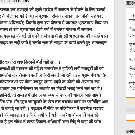
Listen to this
Recen
 उपलब्ध कर मजदूरों को दूसरे प्रदेश में पलायन से रोकने के लिए चलाई
गड्
चार के भेंट चढ़ गई है. ग्राम प्रधान, रोजगार सेवक, तकनीकी सहायक,
बाल
ास अधिकारी) जिनके द्वारा इस योजना में जमकर भ्रष्टाचार किया जा
कर हो रहा भ्रष्टाचार ढेशो गवों में मनरेगा योजना में जमकर
निच
ढां
र पड़ताल की गई तो मनरेगा योजना में हो रही भ्रष्टाचार की कलई परत
ाइड पर नहीं जाते हैं उनके नाम से साइड पर कार्य करते हुए आनलाइन
जलभ
से 
एक 
 और समाप्ति तक डिस्पले बोर्ड नहीं लगा ।
निच
ोजनाओं की पड़ताल की गई तो मस्टरोल में हाजिरी लगी मजदूरों की जो
प्र
अपलोड कर रोजाना फर्जी हाज़िरी लगाई जा रही। इस ग्राम पंचायत के
न परियोजनाओं पर बिना मजदूर लगाए पहले के फोटो को अपलोड कर
वार
ना के तहत एक परियोजना पर चकबंद पर मिटटी भराई कार्य चल रहा है।
गिर
 हाजिरी, दो सप्ताह में तीन लाख रुपए से उपर की धांधली आई सामने
्चिम पिच रोड और पूरब रामदुलारे के खेत तक चकबंध कार्य पर प्रतिदिन आठ
ाह से लगाई जा रही । पड़ताल में मौके पर परियोजना में श्रमिक नदारद
रमिको की आनलाइन हाजिरी लगी पाई गई। मनरेगा योजना में चल रहे
मलित है इस संबंध में खण्ड विकास अधिकारी शमा सिंह ने कहा की जांच
News 