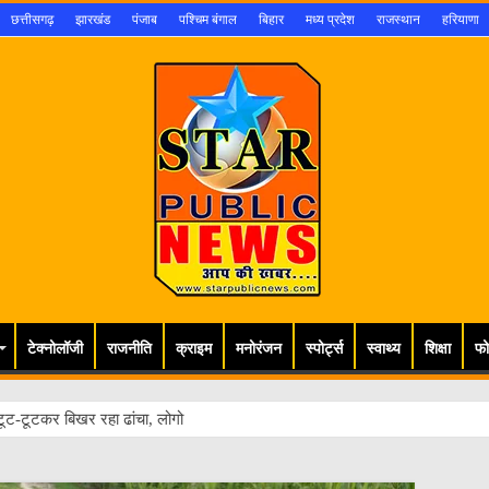
छत्तीसगढ़
झारखंड
पंजाब
पश्चिम बंगाल
बिहार
मध्य प्रदेश
राजस्थान
हरियाणा
टेक्नोलॉजी
राजनीति
क्राइम
मनोरंजन
स्पोर्ट्स
स्वाथ्य
शिक्षा
फो
ूट-टूटकर बिखर रहा ढांचा, लोगों की जान खतरे में