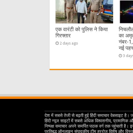
एक वारंटी को पुलिस ने किया
निचलौल
गिरफ्तार
का अमृ
नंबर-1
2 days ago
नई पह
3 day
देश में सबसे तेजी से बढ़ती हुई हिंदी समाचार वेबसाइट है। 
हिंदी न्यूज साइटों में सबसे अधिक विश्वसनीय, प्रामाणिक 
निष्पक्ष समाचार अपने समर्पित पाठक वर्ग तक पहुंचाती है। 
प्रतिबद्ध ऑनलाइन संपादकीय टीम हररोज विशेष और विस्त