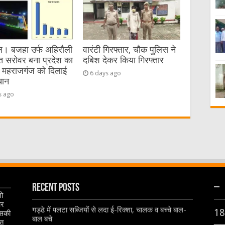
। बजहा उर्फ अहिरौली
वारंटी गिरफ्तार, चौक पुलिस ने
त सरोवर बना प्रदेश का
दबिश देकर किया गिरफ्तार
, महराजगंज को दिलाई
6 days ago
चान
s ago
Recent Posts
–
जो
और
गड्ढे में पलटा सब्जियों से लदा ई-रिक्शा, चालक व बच्चे बाल-
18
इसकी
बाल बचे
ृत