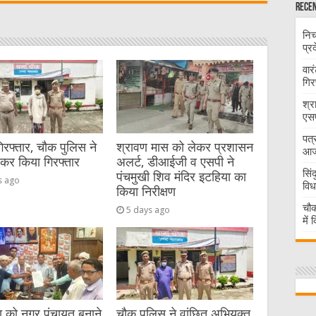
t
Recen
निच
प्र
वार
गिर
श्र
एसप
पत्
गिरफ्तार, चौक पुलिस ने
श्रावण मास को लेकर प्रशासन
आज 
ेकर किया गिरफ्तार
अलर्ट, डीआईजी व एसपी ने
सिं
पंचमुखी शिव मंदिर इटहिया का
s ago
विध
किया निरीक्षण
चौक
5 days ago
में
या को नगर पंचायत बनाने
चौक पुलिस ने वांछित अभियुक्त