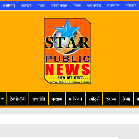
छत्तीसगढ़
झारखंड
पंजाब
पश्चिम बंगाल
बिहार
मध्य प्रदेश
राजस्थान
हरियाणा
टेक्नोलॉजी
राजनीति
क्राइम
मनोरंजन
स्पोर्ट्स
स्वाथ्य
शिक्षा
फ