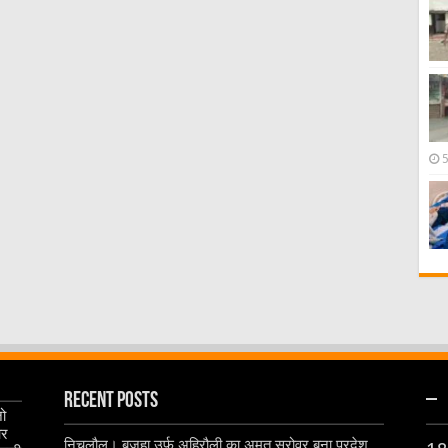
Recent Posts
–
जो
और
निचलौल। बजहा उर्फ अहिरौली का अमृत सरोवर बना प्रदेश