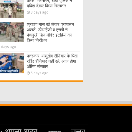
वारंटी गिरफ्तार, चौक पुलिस ने
दबिश देकर किया गिरफ्तार
3 days ago
श्रावण मास को लेकर प्रशासन
अलर्ट, डीआईजी व एसपी ने
पंचमुखी शिव मंदिर इटहिया का
किया निरीक्षण
5 days ago
पत्रकार आशुतोष रौनियार के पिता
रविंद रौनियार नहीं रहे, आज होगा
अंतिम संस्कार
5 days ago
अपना शहर
उत्तर