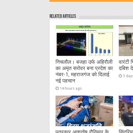
c
it
C
ai
ss
a
e
te
h
l
e
s
Related Articles
b
r
at
n
A
o
g
p
o
er
p
k
निचलौल। बजहा उर्फ अहिरौली
वारंटी 
का अमृत सरोवर बना प्रदेश का
दबिश द
नंबर-1, महराजगंज को दिलाई
3 day
नई पहचान
14 hours ago
पत्रकार आशुतोष रौनियार के
सिंदुरि