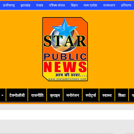
छत्तीसगढ़
झारखंड
पंजाब
पश्चिम बंगाल
बिहार
मध्य प्रदेश
राजस्थान
हरियाणा
टेक्नोलॉजी
राजनीति
क्राइम
मनोरंजन
स्पोर्ट्स
स्वाथ्य
शिक्षा
फ