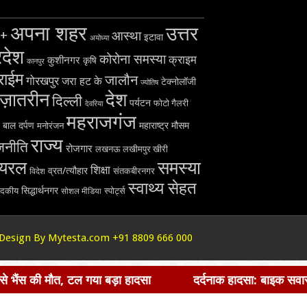
अपना शहर
उत्तर
+
आस्था
इटावा
अयोध्या
रदेश
कोरोना समस्या
क्राइम
कुशीनगर
कृषि
कानपुर
राईम
जालौन
गोरखपुर
जरा हट के
टेक्नोलॉजी
ज्योतिष
ज़ातरीन
देश
दिल्ली
पर्यटन
फोटो गैलरी
देवरिया
महराजगंज
बाल दर्पण
महाराष्ट्र
मौसम
मनोरंजन
राज्य
जनीति
रोजगार
लखनऊ
लखीमपुर खीरी
ायरल
समस्या
शिक्षा
व्रत/त्यौहार
विदेश
संतकबीरनगर
स्वाथ्य सेहत
सिद्धार्थनगर
ादकीय
स्पोर्ट्स
सोशल मीडिया
Design By Mytesta.com +91 8809 666 000
की मौत, टल गया बड़ा हादसा
दर्दनाक हादसा: बाइक सवार की लापर