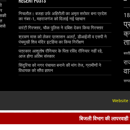
Recent Posts
–
जो
और
निचलौल। बजहा उर्फ अहिरौली का अमृत सरोवर बना प्रदेश
18
इसकी
का नंबर-1, महराजगंज को दिलाई नई पहचान
ृत
प्
िससे
वारंटी गिरफ्तार, चौक पुलिस ने दबिश देकर किया गिरफ्तार
क्
श्रावण मास को लेकर प्रशासन अलर्ट, डीआईजी व एसपी ने
ता
पंचमुखी शिव मंदिर इटहिया का किया निरीक्षण
पत्रकार आशुतोष रौनियार के पिता रविंद रौनियार नहीं रहे,
बस्ती
आज होगा अंतिम संस्कार
रा
सिंदुरिया को नगर पंचायत बनाने की मांग तेज, ग्रामीणों ने
व
विधायक को सौंपा ज्ञापन
सम्प
Website 
बिजली विभाग की लापरवाही से भैंस 