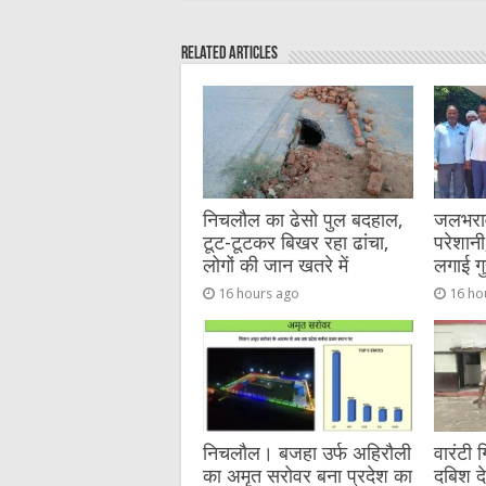
c
it
C
ai
ss
a
e
te
h
l
e
s
Related Articles
b
r
at
n
A
o
g
p
o
er
p
k
निचलौल का ढेसो पुल बदहाल,
जलभराव 
टूट-टूटकर बिखर रहा ढांचा,
परेशानी,
लोगों की जान खतरे में
लगाई गु
16 hours ago
16 ho
निचलौल। बजहा उर्फ अहिरौली
वारंटी 
का अमृत सरोवर बना प्रदेश का
दबिश द