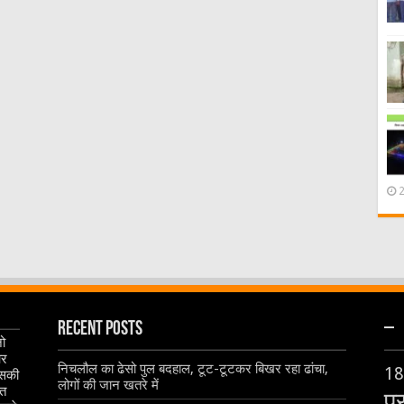
Recent Posts
–
जो
और
निचलौल का ढेसो पुल बदहाल, टूट-टूटकर बिखर रहा ढांचा,
18
इसकी
लोगों की जान खतरे में
ृत
प्