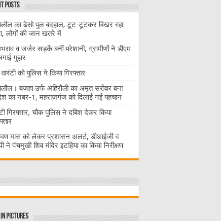
t Posts
लौल का ढेसो पुल बदहाल, टूट-टूटकर बिखर रहा
चा, लोगों की जान खतरे में
राव व जर्जर सड़कें बनीं परेशानी, ग्रामीणों ने डीएम
लगाई गुहार
वारंटी को पुलिस ने किया गिरफ्तार
लौल। बजहा उर्फ अहिरौली का अमृत सरोवर बना
देश का नंबर-1, महराजगंज को दिलाई नई पहचान
ंटी गिरफ्तार, चौक पुलिस ने दबिश देकर किया
फ्तार
ावण मास को लेकर प्रशासन अलर्ट, डीआईजी व
ी ने पंचमुखी शिव मंदिर इटहिया का किया निरीक्षण
in Pictures