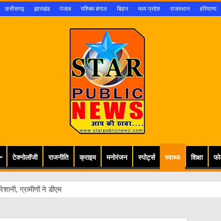
छत्तीसगढ़
झारखंड
पंजाब
पश्चिम बंगाल
बिहार
मध्य प्रदेश
राजस्थान
हरियाणा
टेक्नोलॉजी
राजनीति
क्राइम
मनोरंजन
स्पोर्ट्स
स्वाथ्य
शिक्षा
फो
ेशानी, ग्रामीणों ने डीएम से लगाई गुहार