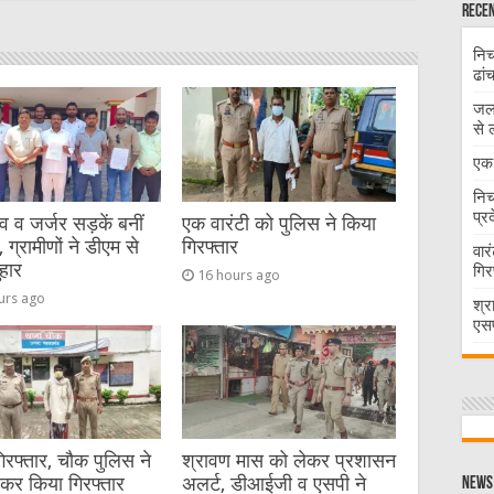
t
Recen
निच
ढां
जलभ
से 
एक 
निच
प्र
व जर्जर सड़कें बनीं
एक वारंटी को पुलिस ने किया
 ग्रामीणों ने डीएम से
गिरफ्तार
वार
हार
गिर
16 hours ago
urs ago
श्र
एसप
गिरफ्तार, चौक पुलिस ने
श्रावण मास को लेकर प्रशासन
ेकर किया गिरफ्तार
अलर्ट, डीआईजी व एसपी ने
News 