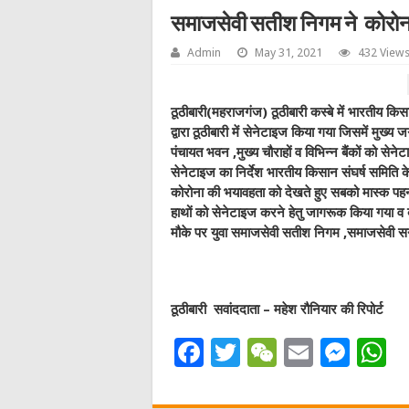
समाजसेवी सतीश निगम ने कोरोना
Admin
May 31, 2021
432 View
ठूठीबारी(महराजगंज) ठूठीबारी कस्बे में भारतीय कि
द्वारा ठूठीबारी में सेनेटाइज किया गया जिसमें मु
पंचायत भवन ,मुख्य चौराहों व विभिन्न बैंकों को स
सेनेटाइज का निर्देश भारतीय किसान संघर्ष समिति के र
कोरोना की भयावहता को देखते हुए सबको मास्क प
हाथों को सेनेटाइज करने हेतु जागरूक किया गया व
मौके पर युवा समाजसेवी सतीश निगम ,समाजसेवी 
ठूठीबारी सवांददाता – महेश रौनियार की रिपोर्ट
F
T
W
E
M
a
w
e
m
e
h