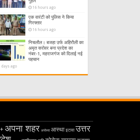
गुहार
16 hours ago
एक वारंटी को पुलिस ने किया
गिरफ्तार
16 hours ago
निचलौल। बजहा उर्फ अहिरौली का
अमृत सरोवर बना प्रदेश का
नंबर-1, महराजगंज को दिलाई नई
पहचान
2 days ago
अपना शहर
उत्तर
+
आस्था
इटावा
अयोध्या
रदेश