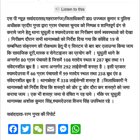
Listen to this
एस पी न्यूज़ सवांददतता(महराजगंज)जिलाधिकारी डा0 उज्ज्वल कुमार व पुलिस
अधीक्षक प्रदीप गुप्ता द्वारा ग्राम पंचायत चुनाव को निष्पक्ष व शान्तिपूर्ण ढंग से
कराये जाने हेतु थाना घुघुली व श्यामदेउरवा का निरीक्षण कार्य ब्यवस्थाओ को देखा
। निरीक्षण दौरान सभी थानाध्यक्षो को निर्देश दिया गया कि कोविड 19 से
सम्बन्धित संक्रमण की रोकथाम हेतु पी ए सिस्टम से बार बार एलाउन्स किया जाय
कि सामाजिक दूरी,मास्क व सेनेटाइजर का प्रयोग करें । घुघुली थाने के
अन्तर्गत 80 ग्राम पंचायते है जिसमें 108 मतदेय स्थल व 287 बूथ तथा 11
संवेदनशील बूथ है । थाना अन्तर्गत 292 लाईसेन्सी शस्त्र है । इसी प्रकार
श्यामदेउरवा में 66 ग्राम पंचायतो में 99 मतदेय स्थल तथा 238 बूथ एंव 8
संवेदनशील बूथ है । थानाक्षेत्र में 338 लाईसेन्सी शस्त्र है ।जिलाधिकारी ने
थानाध्यक्षो को निर्देश दिया कि शस्त्रो को डोर टू डोर दौरा कर शस्त्रो को जमा
कराया जाय । एक भी शस्त्र जमा से वंचित न रह पाये । मौके पर घुघुली
थानाध्यक्ष अशोक कुमार सिंह,श्यामदेउरवा विजय सिंह उपस्थित रहे ।
सवांददाता-रत्न गुप्ता की रिपोर्ट
F
T
W
E
M
W
a
w
e
m
e
h