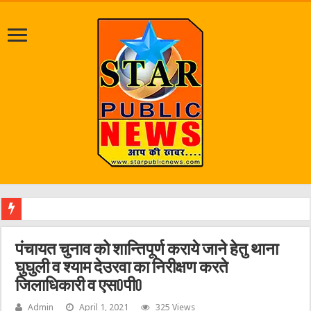
पत्रकार आशुतोष रौनिय
पंचायत चुनाव को शान्तिपूर्ण कराये जाने हेतु थाना
घुघुली व श्याम देउरवा का निरीक्षण करते
जिलाधिकारी व एस0पी0
Admin
April 1, 2021
325 Views