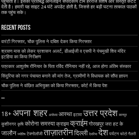
पहुंचाती है। इसकी प्रतिबद्ध ऑनलाइन संपादकीय टीम हररोज विशेष और विस्तृत कंटेंट
देती है। हमारी यह साइट 24 घंटे अपडेट होती है, जिससे हर बड़ी घटना तत्काल पाठकों
तक पहुंच सके।
Recent Posts
वारंटी गिरफ्तार, चौक पुलिस ने दबिश देकर किया गिरफ्तार
श्रावण मास को लेकर प्रशासन अलर्ट, डीआईजी व एसपी ने पंचमुखी शिव मंदिर
इटहिया का किया निरीक्षण
पत्रकार आशुतोष रौनियार के पिता रविंद रौनियार नहीं रहे, आज होगा अंतिम संस्कार
सिंदुरिया को नगर पंचायत बनाने की मांग तेज, ग्रामीणों ने विधायक को सौंपा ज्ञापन
चौक पुलिस ने वांछित अभियुक्त को किया गिरफ्तार, कोर्ट में किया पेश
–
अपना शहर
उत्तर प्रदेश
18+
आस्था
इटावा
अयोध्या
कानपुर
क्राईम
कोरोना समस्या
क्राइम
गोरखपुर
जरा हट के
कुशीनगर
कृषि
ताज़ातरीन
देश
दिल्ली
जालौन
टेक्नोलॉजी
पर्यटन
फोटो गैलरी
ज्योतिष
देवरिया