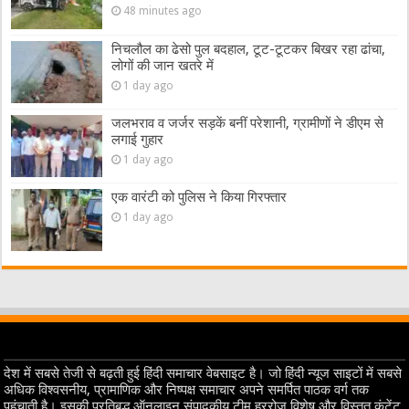
48 minutes ago
निचलौल का ढेसो पुल बदहाल, टूट-टूटकर बिखर रहा ढांचा,
लोगों की जान खतरे में
1 day ago
जलभराव व जर्जर सड़कें बनीं परेशानी, ग्रामीणों ने डीएम से
लगाई गुहार
1 day ago
एक वारंटी को पुलिस ने किया गिरफ्तार
1 day ago
देश में सबसे तेजी से बढ़ती हुई हिंदी समाचार वेबसाइट है। जो हिंदी न्यूज साइटों में सबसे
अधिक विश्वसनीय, प्रामाणिक और निष्पक्ष समाचार अपने समर्पित पाठक वर्ग तक
पहुंचाती है। इसकी प्रतिबद्ध ऑनलाइन संपादकीय टीम हररोज विशेष और विस्तृत कंटेंट