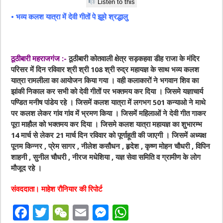
Listen to this
• भव्य कलश यात्रा में देवी गीतों पे झूमे श्रद्धालु
ठूठीबारी महराजगंज :-
ठूठीबारी कोतवाली क्षेत्र सड़कहवा डीह राजा के मंदिर
परिसर में दिन रविवार श्री श्री 108 श्री रुद्र महायज्ञ के साथ भव्य कलश
यात्रा रामलीला का आयोजन किया गया । वही कलाकारों ने भगवान शिव का
झांकी निकाल कर सभी को देवी गीतों पर भक्तमय कर दिया । जिसमे यज्ञाचार्य
पण्डित मनीष पांडेय रहे । जिसमें कलश यात्रा में लगभग 501 कन्याओ ने माथे
पर कलश लेकर गांव गांव में भ्रमण किया । जिसमें महिलाओं ने देवी गीत गाकर
पूरा माहौल को भक्तमय कर दिया । जिसमे कलश यात्रा महायज्ञ का शुभारम्भ
14 मार्च से लेकर 21 मार्च दिन रविवार को पूर्णाहूती की जाएगी । जिसमें अध्यक्ष
पूनम किन्नर , प्रेम सागर , नीलेश कसौधन , हृदेश , कृष्ण मोहन चौधरी , विपिन
शाहनी , सुनील चौधरी , नीरज मधेशिया , यज्ञ सेवा समिति व ग्रामीण के लोग
मौजूद रहे ।
संवददाता। माहेश रौनियार की रिपोर्ट
F
T
W
E
M
W