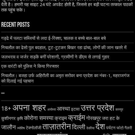
देती है। हमारी यह साइट 24 घंटे अपडेट होती है, जिससे हर बड़ी घटना तत्काल पाठकों
तक पहुंच सके।
Recent Posts
गड्ढे में पलटा सब्जियों से लदा ई-रिक्शा, चालक व बच्चे बाल-बाल बचे
निचलौल का ढेसो पुल बदहाल, टूट-टूटकर बिखर रहा ढांचा, लोगों की जान खतरे में
जलभराव व जर्जर सड़कें बनीं परेशानी, ग्रामीणों ने डीएम से लगाई गुहार
एक वारंटी को पुलिस ने किया गिरफ्तार
निचलौल। बजहा उर्फ अहिरौली का अमृत सरोवर बना प्रदेश का नंबर-1, महराजगंज
को दिलाई नई पहचान
–
अपना शहर
उत्तर प्रदेश
18+
आस्था
इटावा
अयोध्या
कानपुर
क्राईम
कोरोना समस्या
क्राइम
गोरखपुर
जरा हट के
कुशीनगर
कृषि
ताज़ातरीन
देश
दिल्ली
जालौन
टेक्नोलॉजी
पर्यटन
फोटो गैलरी
ज्योतिष
देवरिया