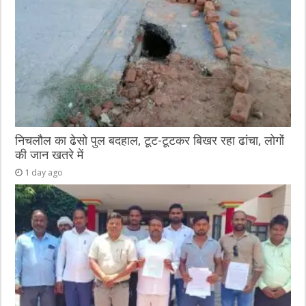
निचलौल का ढेसो पुल बदहाल, टूट-टूटकर बिखर रहा ढांचा, लोगों
की जान खतरे में
1 day ago