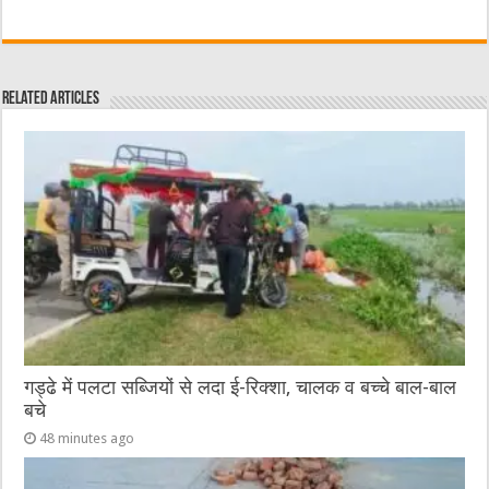
a
w
e
m
e
h
c
it
C
ai
ss
at
e
te
h
l
e
s
Related Articles
b
r
at
n
A
o
g
p
o
er
p
k
गड्ढे में पलटा सब्जियों से लदा ई-रिक्शा, चालक व बच्चे बाल-बाल
बचे
48 minutes ago