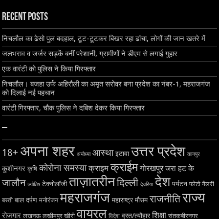
Recent Posts
निचलौल का ढेसो पुल बदहाल, टूट-टूटकर बिखर रहा ढांचा, लोगों की जान खतरे में
जलभराव व जर्जर सड़कें बनीं परेशानी, ग्रामीणों ने डीएम से लगाई गुहार
एक वारंटी को पुलिस ने किया गिरफ्तार
निचलौल। बजहा उर्फ अहिरौली का अमृत सरोवर बना प्रदेश का नंबर-1, महराजगंज
को दिलाई नई पहचान
वारंटी गिरफ्तार, चौक पुलिस ने दबिश देकर किया गिरफ्तार
–
अपना शहर
उत्तर प्रदेश
18+
आस्था
इटावा
अयोध्या
कानपुर
क्राईम
कोरोना समस्या
क्राइम
गोरखपुर
जरा हट के
कुशीनगर
कृषि
ताज़ातरीन
देश
दिल्ली
जालौन
टेक्नोलॉजी
पर्यटन
फोटो गैलरी
ज्योतिष
देवरिया
महराजगंज
राज्य
राजनीति
बाल दर्पण
महाराष्ट्र
मौसम
बस्ती
मनोरंजन
वायरल
शिक्षा
रोजगार
व्रत/त्यौहार
लखनऊ
लखीमपुर खीरी
विदेश
संतकबीरनगर