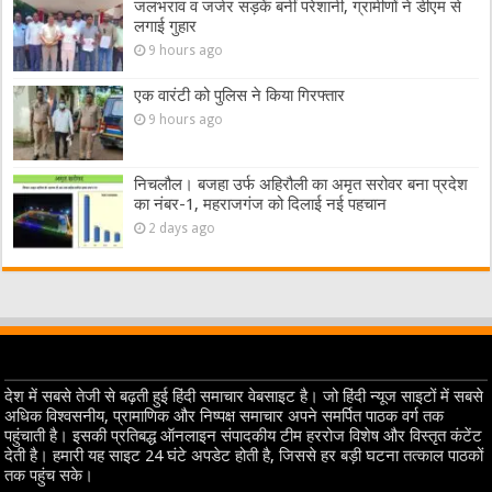
जलभराव व जर्जर सड़कें बनीं परेशानी, ग्रामीणों ने डीएम से
लगाई गुहार
9 hours ago
एक वारंटी को पुलिस ने किया गिरफ्तार
9 hours ago
निचलौल। बजहा उर्फ अहिरौली का अमृत सरोवर बना प्रदेश
का नंबर-1, महराजगंज को दिलाई नई पहचान
2 days ago
देश में सबसे तेजी से बढ़ती हुई हिंदी समाचार वेबसाइट है। जो हिंदी न्यूज साइटों में सबसे
अधिक विश्वसनीय, प्रामाणिक और निष्पक्ष समाचार अपने समर्पित पाठक वर्ग तक
पहुंचाती है। इसकी प्रतिबद्ध ऑनलाइन संपादकीय टीम हररोज विशेष और विस्तृत कंटेंट
देती है। हमारी यह साइट 24 घंटे अपडेट होती है, जिससे हर बड़ी घटना तत्काल पाठकों
तक पहुंच सके।